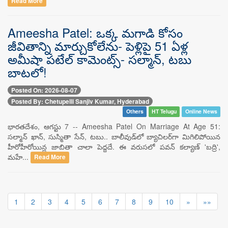
Read More
Ameesha Patel: ఒక్క మగాడి కోసం
జీవితాన్ని మార్చుకోలేను- పెళ్లిపై 51 ఏళ్ల
అమీషా పటేల్ కామెంట్స్- సల్మాన్, టబు
బాటలో!
Posted On: 2026-08-07
Posted By: Chetupelli Sanjiv Kumar, Hyderabad
Others
HT Telugu
Online News
భారతదేశం, ఆగస్టు 7 -- Ameesha Patel On Marriage At Age 51:
సల్మాన్ ఖాన్, సుస్మితా సేన్, టబు.. బాలీవుడ్‌లో బ్యాచిలర్‌గా మిగిలిపోయిన
హీరోహీరోయిన్ల జాబితా చాలా పెద్దదే. ఈ వరుసలో పవన్ కల్యాణ్ 'బద్రి',
మహే...
Read More
1
2
3
4
5
6
7
8
9
10
»
»»