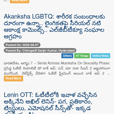
Read More
Akanksha LGBTQ: శారీరక సంబంధాలకు
దూరంగా ఉన్నా.. లైంగికతపై సీరియల్ నటి
ఆకాంక్ష కామెంట్స్.. ఎల్‌జీబీటీక్యూ సంఘాల
ఆగ్రహం
Posted On: 2026-08-07
Posted By: Chetupelli Sanjiv Kumar, Hyderabad
Others
HT Telugu
Online News
భారతదేశం, ఆగస్టు 7 -- Serial Actress Akanksha On Sexuality Phase:
ప్రసిద్ధ ఓటీటీ రియాలిటీ షో లాక్ అప్: సచ్ యా సజా సీజన్ 2 అట్టహాసంగా
ముగిసింది. నెట్‌ఫ్లిక్స్ వేదికగా ఓటీటీ స్ట్రీమింగ్ అయిన లాక్ అప్ 2 ...
Read More
Lenin OTT: ఓటీటీలోకి ఇవాళ వచ్చేసిన
అక్కినేని అఖిల్ లెనిన్- పగ, ప్రతికారం,
ట్విస్టులు, ఎమోషనల్ సీన్స్‌తో- ఇక్కడ