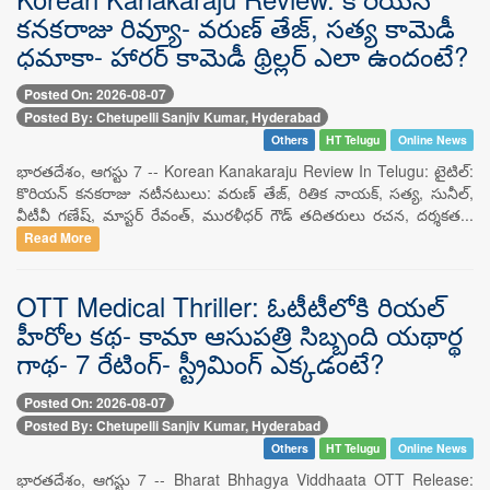
కనకరాజు రివ్యూ- వరుణ్ తేజ్, సత్య కామెడీ
ధమాకా- హారర్ కామెడీ థ్రిల్లర్ ఎలా ఉందంటే?
Posted On: 2026-08-07
Posted By: Chetupelli Sanjiv Kumar, Hyderabad
Others
HT Telugu
Online News
భారతదేశం, ఆగస్టు 7 -- Korean Kanakaraju Review In Telugu: టైటిల్:
కొరియన్ కనకరాజు న‌టీన‌టులు: వరుణ్ తేజ్, రితిక నాయక్, సత్య, సునీల్,
వీటీవీ గణేష్, మాస్టర్ రేవంత్, మురళీధర్ గౌడ్ తదితరులు రచన, దర్శకత...
Read More
OTT Medical Thriller: ఓటీటీలోకి రియల్
హీరోల కథ- కామా ఆసుపత్రి సిబ్బంది యథార్థ
గాథ- 7 రేటింగ్- స్ట్రీమింగ్ ఎక్కడంటే?
Posted On: 2026-08-07
Posted By: Chetupelli Sanjiv Kumar, Hyderabad
Others
HT Telugu
Online News
భారతదేశం, ఆగస్టు 7 -- Bharat Bhhagya Viddhaata OTT Release: