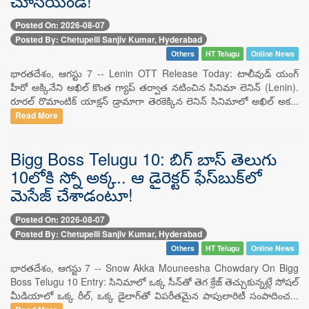
చూసేయండి!
Posted On: 2026-08-07
Posted By: Chetupelli Sanjiv Kumar, Hyderabad
Others
HT Telugu
Online News
భారతదేశం, ఆగస్టు 7 -- Lenin OTT Release Today: టాలీవుడ్ యంగ్
హీరో అక్కినేని అఖిల్ కొంత గ్యాప్ తర్వాత నటించిన సినిమా లెనిన్ (Lenin).
రూరల్ రొమాంటిక్ యాక్షన్ డ్రామాగా తెరకెక్కిన లెనిన్ సినిమాలో అఖిల్ అక...
Read More
Bigg Boss Telugu 10: బిగ్ బాస్ తెలుగు
10లోకి స్నో అక్క.. ఆ డైరెక్టర్ ఫేస్‌బుక్‌లో
మెసేజ్ చేశాడంటూ!
Posted On: 2026-08-07
Posted By: Chetupelli Sanjiv Kumar, Hyderabad
Others
HT Telugu
Online News
భారతదేశం, ఆగస్టు 7 -- Snow Akka Mouneesha Chowdary On Bigg
Boss Telugu 10 Entry: సినిమాలో ఒక్క సీన్‌తో తెగ క్రేజ్ తెచ్చుకున్నట్లే సోషల్
మీడియాలో ఒక్క రీల్, ఒక్క డైలాగ్‌తో విపరీతమైన పాపులారిటీ సంపాదించ...