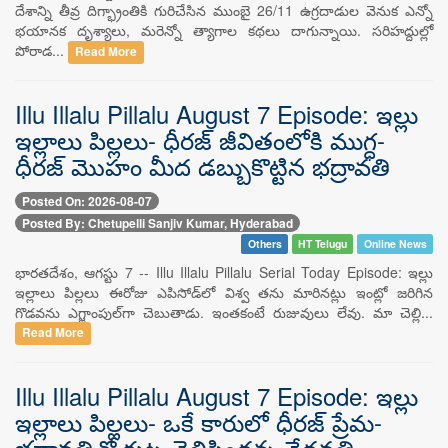
దేశాన్ని తీవ్ర దిగ్భ్రాంతికి గురిచేసిన ముంబై 26/11 ఉగ్రదాడుల వెనుక ఎన్నో
భయానక దృశ్యాలు, మరెన్నో త్యాగాల కథలు దాగున్నాయి. సరిహద్దుల్లో
పోరాడ...
Read More
Illu Illalu Pillalu August 7 Episode: ఇల్లు
ఇల్లాలు పిల్లలు- ధీరజ్ జీవితంలోకి ముగ్ధ-
ధీరజ్ మొహం మీద డబ్బుకొట్టిన భద్రావతి
Posted On: 2026-08-07
Posted By: Chetupelli Sanjiv Kumar, Hyderabad
Others
HT Telugu
Online News
భారతదేశం, ఆగస్టు 7 -- Illu Illalu Pillalu Serial Today Episode: ఇల్లు
ఇల్లాలు పిల్లలు ఈరోజు ఎపిసోడ్‌లో విశ్వ తను మారినట్లు ఇంట్లో జరిగిన
గొడవను ఎగ్జాంపుల్‌గా చెబుతాడు. ఇంతకంటే రుజువులు లేవు. మా చెల్లి...
Read More
Illu Illalu Pillalu August 7 Episode: ఇల్లు
ఇల్లాలు పిల్లలు- ఒకే కారులో ధీరజ్ ప్రేమ-
భద్రావతితో కుట్ర తెలిసిందన్న వేదవతి