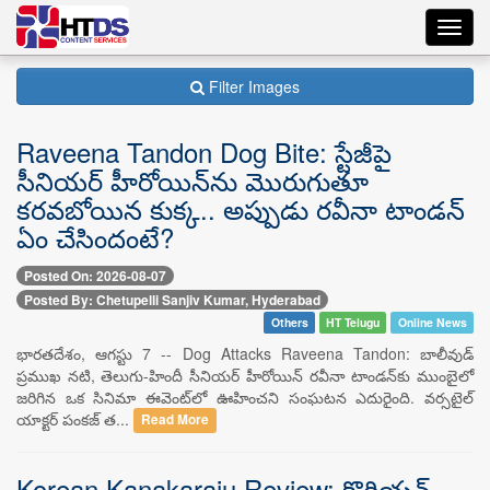
Toggl
navig
Filter Images
Raveena Tandon Dog Bite: స్టేజీపై
సీనియర్ హీరోయిన్‌ను మొరుగుతూ
కరవబోయిన కుక్క.. అప్పుడు రవీనా టాండన్
ఏం చేసిందంటే?
Posted On: 2026-08-07
Posted By: Chetupelli Sanjiv Kumar, Hyderabad
Others
HT Telugu
Online News
భారతదేశం, ఆగస్టు 7 -- Dog Attacks Raveena Tandon: బాలీవుడ్
ప్రముఖ నటి, తెలుగు-హిందీ సీనియర్ హీరోయిన్ రవీనా టాండన్‌కు ముంబైలో
జరిగిన ఒక సినిమా ఈవెంట్‌లో ఊహించని సంఘటన ఎదురైంది. వర్సటైల్
యాక్టర్ పంకజ్ త...
Read More
Korean Kanakaraju Review: కొరియన్