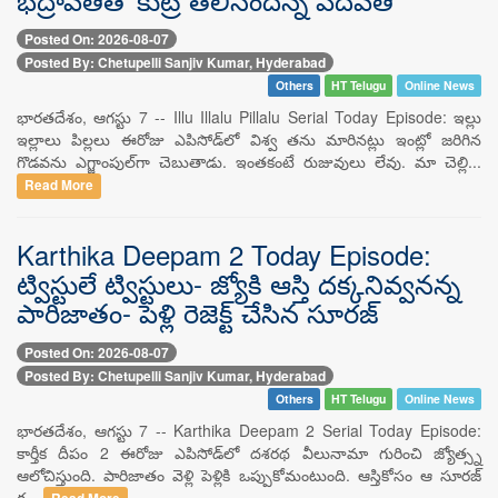
Posted On: 2026-08-07
Posted By: Chetupelli Sanjiv Kumar, Hyderabad
Others
HT Telugu
Online News
భారతదేశం, ఆగస్టు 7 -- Illu Illalu Pillalu Serial Today Episode: ఇల్లు
ఇల్లాలు పిల్లలు ఈరోజు ఎపిసోడ్‌లో విశ్వ తను మారినట్లు ఇంట్లో జరిగిన
గొడవను ఎగ్జాంపుల్‌గా చెబుతాడు. ఇంతకంటే రుజువులు లేవు. మా చెల్లి...
Read More
Karthika Deepam 2 Today Episode:
ట్విస్టులే ట్విస్టులు- జ్యోకి ఆస్తి దక్కనివ్వనన్న
పారిజాతం- పెళ్లి రెజెక్ట్ చేసిన సూరజ్
Posted On: 2026-08-07
Posted By: Chetupelli Sanjiv Kumar, Hyderabad
Others
HT Telugu
Online News
భారతదేశం, ఆగస్టు 7 -- Karthika Deepam 2 Serial Today Episode:
కార్తీక దీపం 2 ఈరోజు ఎపిసోడ్‌లో దశరథ వీలునామా గురించి జ్యోత్స్న
ఆలోచిస్తుంది. పారిజాతం వెళ్లి పెళ్లికి ఒప్పుకోమంటుంది. ఆస్తికోసం ఆ సూరజ్
గ...