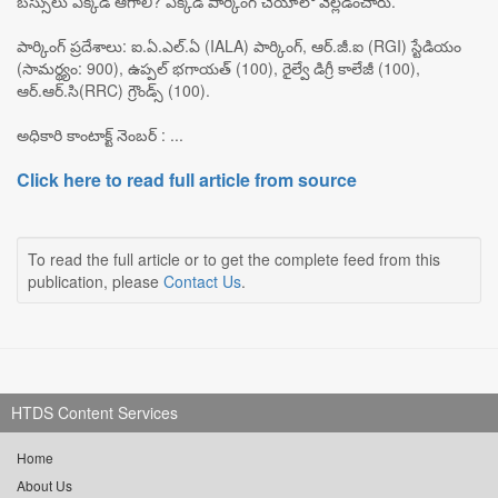
బస్సులు ఎక్కడ ఆగాలి? ఎక్కడ పార్కింగ్ చేయాలో వెల్లడించారు.
పార్కింగ్ ప్రదేశాలు: ఐ.ఏ.ఎల్.ఏ (IALA) పార్కింగ్, ఆర్.జీ.ఐ (RGI) స్టేడియం
(సామర్థ్యం: 900), ఉప్పల్ భగాయత్ (100), రైల్వే డిగ్రీ కాలేజీ (100),
ఆర్.ఆర్.సి(RRC) గ్రౌండ్స్ (100).
అధికారి కాంటాక్ట్ నెంబర్ : ...
Click here to read full article from source
To read the full article or to get the complete feed from this
publication, please
Contact Us
.
HTDS Content Services
Home
About Us