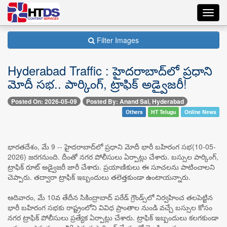
Toggl
navig
Filter Images
Hyderabad Traffic : హైదరాబాద్‌లో ప్రధాని
మోదీ సభ.. పార్కింగ్, ట్రాఫిక్ అడ్వైజరీ!
Posted On: 2026-05-09
Posted By: Anand Sai, Hyderabad
Others
HT Telugu
Online News
భారతదేశం, మే 9 -- హైదరాబాద్‌లో ప్రధాని మోదీ భారీ బహిరంగ సభ(10-05-
2026) జరగనుంది. దీంతో నగర పోలీసులు ఏర్పాట్లు చేశారు. బస్సుల పార్కింగ్,
ట్రాఫిక్ రూట్ అడ్వైజరీ జారీ చేశారు. ప్రయాణికులు ఈ సూచలను పాటించాలని
చెప్పారు. తద్వారా ట్రాఫిక్ ఇబ్బందులు తలెత్తకుండా ఉంటాయన్నారు.
ఆదివారం, మే 10వ తేదీన సికింద్రాబాద్ పరేడ్ గ్రౌండ్స్‌లో నిర్వహించ తలపెట్టిన
భారీ బహిరంగ సభకు రాష్ట్రంలోని వివిధ ప్రాంతాల నుండి వచ్చే బస్సుల కోసం
నగర ట్రాఫిక్ పోలీసులు ప్రత్యేక ఏర్పాట్లు చేశారు. ట్రాఫిక్ ఇబ్బందులు కలగకుండా