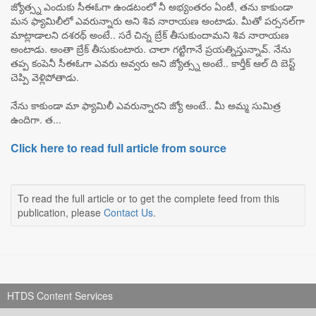
జ్యోత్స్న ఎందుకు సీఈఓగా ఉండటంలో నీ అభ్యంతరం ఏంటీ, తను కాకుండా
మన ఫ్యామిలీలో ఎవరున్నారు అని శివ నారాయణ అంటాడు. మీతో పర్సనల్‌‌గా
మాట్లాడాలని దశరథ్ అంటే.. సరే చిన్న బ్రేక్ తీసుకుందామని శివ నారాయణ
అంటాడు. అంతా బ్రేక్ తీసుకుంటారు. చాలా గట్టిగానే ప్రయత్నిస్తున్నావ్. నేను
తప్ప కంపెనీ సీఈఓగా ఎవరు అవ్వరు అని జ్యోత్స్న అంటే.. కార్తీక్ ఆల్ ది బెస్ట్
చెప్పి వెళ్లిపోతాడు.
నేను కాకుండా మా ఫ్యామిలీ ఎవరున్నారని జ్యో అంటే.. మీ అమ్మ సుమిత్ర
ఉందిగా. త...
Click here to read full article from source
To read the full article or to get the complete feed from this
publication, please
Contact Us
.
HTDS Content Services