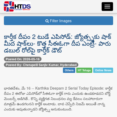
Toggl
navig
Filter Images
కార్తీక దీపం 2 టుడే ఎపిసోడ్: జ్యోత్స్నకు షాక్
మీద షాక్‌లు- కొత్త సీఈఓగా దీప ఎంట్రీ- పారు
డబుల్ రోల్‌పై కార్తీక్ డౌట్
Posted On: 2026-05-16
Posted By: Chetupelli Sanjiv Kumar, Hyderabad
Others
HT Telugu
Online News
భారతదేశం, మే 16 -- Karthika Deepam 2 Serial Today Episode: కార్తీక
దీపం 2 ఈరోజు ఎపిసోడ్‌లో సీఈఓగా కార్తీక్ గారు ఎందుకు ఉండకూడదని బోర్డ్
మెంబర్స్ అడిగితే.. కొన్ని వ్యక్తిగత నిబంధనల వల్ల కేవలం సలహాదారుగా
మాత్రమే ఉండగలనని కార్తీక్ అంటాడు. బావ చెప్పేది నిజమే అయితే నాన్న
ఎందుకు ఆపుతున్నాడని జ్యోత్స్న అనుకుంటుంది.