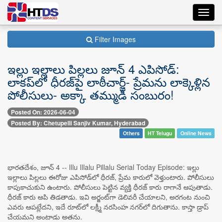
Toggl
navig
Filter Images
ఇల్లు ఇల్లాలు పిల్లలు జూన్ 4 ఎపిసోడ్:
లాకప్‌లో ధీరజ్‌పై లాఠీచార్జ్- ప్రేమను లాక్కెళ్లిన
పోలీసులు- అక్కా తమ్ముడి సంబురం!
Posted On: 2026-06-04
Posted By: Chetupelli Sanjiv Kumar, Hyderabad
Others
HT Telugu
Online News
భారతదేశం, జూన్ 4 -- Illu Illalu Pillalu Serial Today Episode: ఇల్లు
ఇల్లాలు పిల్లలు ఈరోజు ఎపిసోడ్‌లో ధీరజ్, ప్రేమ కారులో వెళ్తుంటారు. పోలీసులు
కాపుకాచుకుని ఉంటారు. పోలీసులు పెట్టిన వ్యక్తి ధీరజ్ కారు రాగానే ఆపుతాడు.
ధీరజ్ కారు ఆపి తిడతాడు. ఇవి అర్జంట్‌గా డెలివరీ చేయాలని, అరగంట నుంచి
ఎవరు ఆపట్లేదని, ఇదే రూట్‌లో లక్ష్మీ నరసింహ నగర్‌లో దిగుతాను. కాస్తా డ్రాప్
చేయమని అంటాడు అతను.