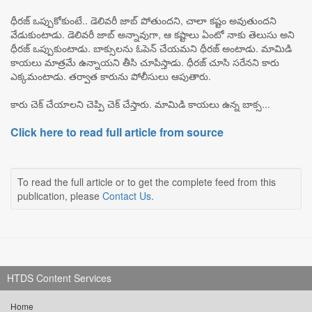
ధీరజ్ ఒప్పుకోకుంటే.. డెలివరీ జాబ్ పోతుందని, చాలా కష్టం అవుతుందని
వేడుకుంటాడు. డెలివరీ జాబ్ అన్నావుగా, ఆ కష్టాలు ఏంటో నాకు తెలుసు అని
ధీరజ్ ఒప్పుకుంటాడు. బాక్సులను ఓపెన్ చేయమని ధీరజ్ అంటాడు. మామిడి
కాయలు మాత్రమే ఉన్నాయని తీసి చూపిస్తాడు. ధీరజ్ చూసి సరేనని కారు
ఎక్కమంటాడు. తర్వాత కారును పోలీసులు ఆపుతారు.
కారు చెక్ చేయాలని చెప్పి చెక్ చేస్తారు. మామిడి కాయలు ఉన్న బాక్స...
Click here to read full article from source
To read the full article or to get the complete feed from this
publication, please
Contact Us
.
HTDS Content Services
Home