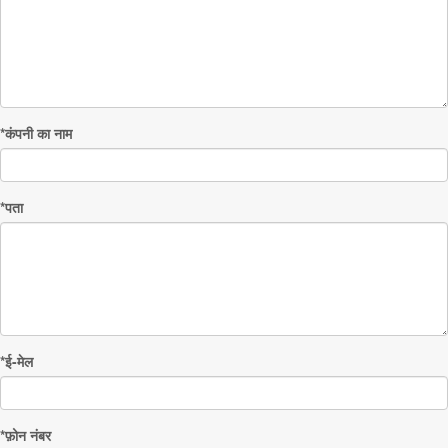
*कंपनी का नाम
*पता
*ई-मेल
*फ़ोन नंबर