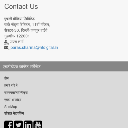
Contact Us
एचटी मीडिया लिमिटेड
पार्क सैंट्रा बिल्डिंग, 11वीं मंजिल,
सेक्टर-30, दिल्ली-जयपुर हाईवे,
गुडगाँव- 122001
:
पारस शर्मा
:
paras.sharma@htdigital.in
एचटीडीएस कॉन्टेंट सर्विसेज़
होम
हमारे बारे में
सदस्यता/नवीनीकृत
एचटी आर्काइव
SiteMap
सोशल नेटवर्किंग