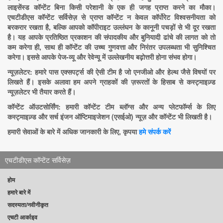
लाइसेंस्ड कॉन्टेंट बिना किसी परेशानी के एक ही जगह प्राप्त करने का मौका।
एचटीडीएस कॉन्टेंट सर्विसेज़ से प्राप्त कॉन्टेंट न केवल कॉर्पोरेट विश्वसनीयता को
बरकरार रखता है, बल्कि आपको कॉपीराइट उल्लंघन के कानूनी पचड़ों से भी दूर रखता
है। यह आपके प्रतिष्ठित प्रकाशन की संपादकीय और बुनियादी ढांचे की लागत को तो
कम करेगा ही, साथ ही कॉन्टेंट की उच्च गुणवत्ता और निरंतर उपलब्धता भी सुनिश्चित
करेगा। इससे आपके पेज-व्यू और रेवेन्यू में उल्लेखनीय बढ़ोत्तरी होना संभव होगा।
न्यूज़लेटर:
हमारे पास एक्सपर्ट्स की ऐसी टीम है जो एनजीओ और हेल्थ जैसे विषयों पर
लिखते हैं। इसके अलावा हम अपने ग्राहकों की ज़रूरतों के हिसाब से कस्ट्माइज़्ड
न्यूज़लेटर भी तैयार करते हैं।
कॉन्टेंट ऑउटसोर्सिंग:
हमारी कॉन्टेंट टीम ब्लॉग्स और अन्य प्लेटफॉर्म्स के लिए
कस्ट्माइज़्ड और सर्च इंजन ऑप्टिमाइजेशन (एसईओ) न्यूज़ और कॉन्टेंट भी लिखती है।
हमारी सेवाओं के बारे में अधिक जानकारी के लिए, कृपया
हमे संपर्क करें
एचटीडीएस कॉन्टेंट सर्विसेज़
होम
हमारे बारे में
सदस्यता/नवीनीकृत
एचटी आर्काइव