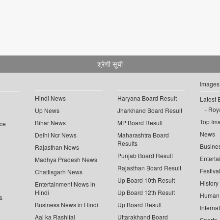
श्रेणी सूची
Images
Hindi News
Haryana Board Result
Latest 
Roya
Up News
Jharkhand Board Result
Top Im
Bihar News
MP Board Result
ce
News
Delhi Ncr News
Maharashtra Board
Results
Busine
Rajasthan News
Punjab Board Result
Enterta
Madhya Pradesh News
Rajasthan Board Result
Festiva
Chattisgarh News
Up Board 10th Result
History
Entertainment News in
Hindi
Up Board 12th Result
Human 
s
Business News in Hindi
Up Board Result
Interna
Aaj ka Rashifal
Uttarakhand Board
Sports