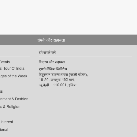
संपर्क और सहायता
हमे संपर्क करें
Events
विक्रय और सहायता
l Tour Of India
एचटी मीडिया लिमिटेड
हिंदुस्तान टाइम्स हाउस (पहली मंजिल),
ages of the Week
18-20, कस्तूरबा गाँधी मार्ग,
न्यू देल्ही – 110 001, इंडिया
ss
inment & Fashion
ls & Religion
Interest
tional