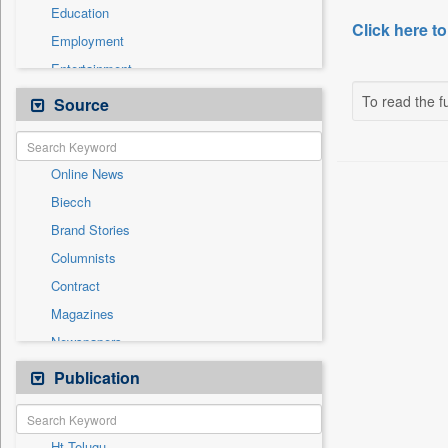
Education
Click here to
Employment
Entertainment
General News
To read the fu
Source
Government News
Health & Lifestyle
Online News
International
Biecch
National
Brand Stories
Politics
Columnists
Press Release
Contract
Real Estate & Construction
Magazines
Sports
Newspapers
Technology
Newswire
Publication
Travel
Patentwipo
Press Release
Ht Telugu