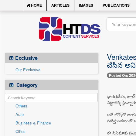
HOME
ARTICLES
IMAGES
PUBLICATIONS
Venkatesh
Exclusive
చేసిన అని
Our Exclusive
Posted On: 202
Category
భారతదేశం, జూన్ 9 
పట్టాలెక్కిస్తున
Others
Auto
అదే జోష్‌లో ఆయన త
నటిస్తుండటంతో అట
Business & Finance
Cities
ఈ సినిమాకు సంబంధ