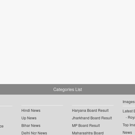
Categories List
Images
Hindi News
Haryana Board Result
Latest 
Roya
Up News
Jharkhand Board Result
Top Im
Bihar News
MP Board Result
ce
News
Delhi Ncr News
Maharashtra Board