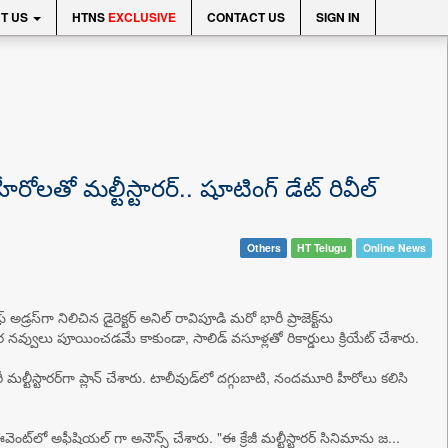
T US
HTNS
EXCLUSIVE
CONTACT US
SIGN IN
తో మల్టీస్టారర్.. షూటింగ్ డేట్ రివీల్
Others
HT Telugu
Online News
్‌గా నిలిచిన డైరెక్టర్ అనిల్ రావిపూడి మరో భారీ ప్రాజెక్ట్‌ను
్గర నవ్వులు పూయించడమే కాకుండా, సాలిడ్ వసూళ్లతో రికార్డులు క్రియేట్ చేశారు.
 మల్టీస్టారర్‌గా ప్లాన్ చేశారు. టాలీవుడ్‌లో దగ్గుబాటి, నందమూరి హీరోలు కలిసి
‌లో అఫీషియల్ గా అనౌన్స్ చేశారు. "ఈ క్రేజీ మల్టీస్టారర్ సినిమాను జ...