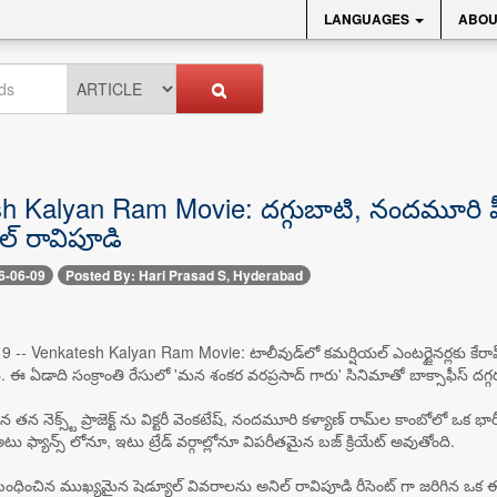
LANGUAGES
ABOU
 Kalyan Ram Movie: దగ్గుబాటి, నందమూరి హీరోల
ల్ రావిపూడి
6-06-09
Posted By: Hari Prasad S, Hyderabad
-- Venkatesh Kalyan Ram Movie: టాలీవుడ్‌లో కమర్షియల్ ఎంటర్టైనర్లకు కేరాఫ్ అడ్రస
్నారు. ఈ ఏడాది సంక్రాంతి రేసులో 'మన శంకర వరప్రసాద్ గారు' సినిమాతో బాక్సాఫీస్ దగ
న నెక్స్ట్ ప్రాజెక్ట్ ను విక్టరీ వెంకటేష్, నందమూరి కళ్యాణ్ రామ్‌ల కాంబోలో ఒక భారీ
ు ఫ్యాన్స్ లోనూ, ఇటు ట్రేడ్ వర్గాల్లోనూ విపరీతమైన బజ్ క్రియేట్ అవుతోంది.
ించిన ముఖ్యమైన షెడ్యూల్ వివరాలను అనిల్ రావిపూడి రీసెంట్ గా జరిగిన ఒక ఈవెంట్