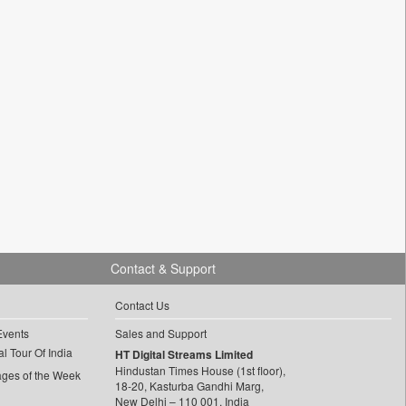
Contact & Support
Contact Us
Events
Sales and Support
l Tour Of India
HT Digital Streams Limited
Hindustan Times House (1st floor),
ages of the Week
18-20, Kasturba Gandhi Marg,
New Delhi – 110 001, India