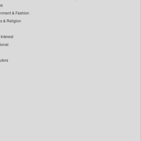
ss
inment & Fashion
ls & Religion
Interest
tional
utors