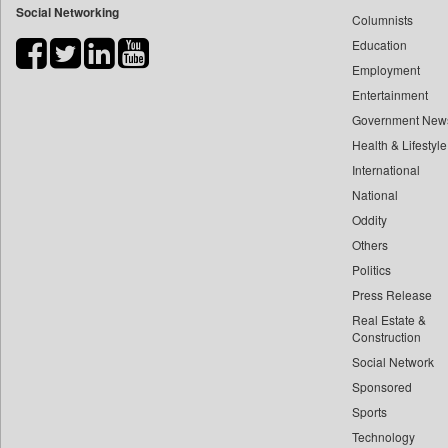
Social Networking
Columnists
Bdnews24
Education
Bihar Times
Employment
Biospectrum Asia
Entertainment
Biospectrum India
Government New
Bizcommunity
Health & Lifestyle
Brand Stories
International
Brighter Kashmir
National
Oddity
Business Daily
Others
Ciol
Politics
Capital Market
Press Release
Car Trade India
Real Estate &
Central Asian News Service
Construction
Construction World
Social Network
Sponsored
Dq Channels
Sports
Daily Mirror Sri Lanka
Technology
Daily Monitor