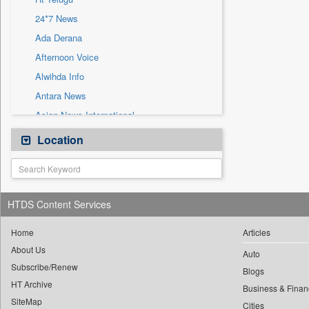
Sec
24*7 News
Solicitation
Ada Derana
Afternoon Voice
Alwihda Info
Antara News
Asian News International
Astro Devam
Location
Australian Government News
Autox
Bis Research
HTDS Content Services
Bana Africa Gossips
Bana Kenya
Home
Articles
About Us
Bang Gaming
Auto
Subscribe/Renew
Bang Showbiz
Blogs
HT Archive
Bang Tech
Business & Finan
SiteMap
Cities
Bangladesh Business News