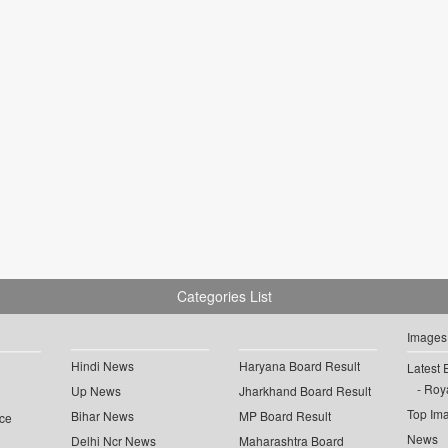
Categories List
Images
Hindi News
Haryana Board Result
Latest 
Roya
Up News
Jharkhand Board Result
Top Im
Bihar News
MP Board Result
ce
News
Delhi Ncr News
Maharashtra Board