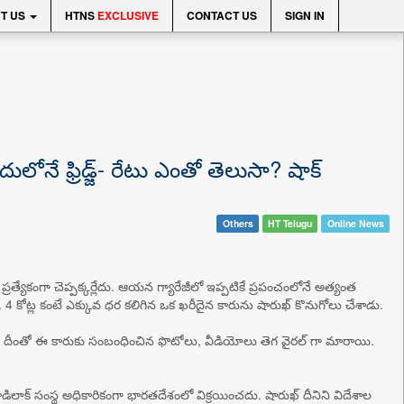
T US
HTNS
EXCLUSIVE
CONTACT US
SIGN IN
ోనే ఫ్రిడ్జ్‌- రేటు ఎంతో తెలుసా? షాక్
Others
HT Telugu
Online News
ప్రత్యేకంగా చెప్పక్కర్లేదు. ఆయన గ్యారేజీలో ఇప్పటికే ప్రపంచంలోనే అత్యంత
 4 కోట్ల కంటే ఎక్కువ ధర కలిగిన ఒక ఖరీదైన కారును షారుఖ్ కొనుగోలు చేశాడు.
్కాడు. దీంతో ఈ కారుకు సంబంధించిన ఫొటోలు, వీడియోలు తెగ వైరల్ గా మారాయి.
కాడిలాక్ సంస్థ అధికారికంగా భారతదేశంలో విక్రయించదు. షారుఖ్ దీనిని విదేశాల