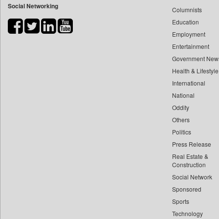
Social Networking
Columnists
Bdnews24
Education
Bihar Times
Employment
Biospectrum Asia
Entertainment
Biospectrum India
Government New
Bizcommunity
Health & Lifestyle
Brand Stories
International
Brighter Kashmir
National
Oddity
Business Daily
Others
Ciol
Politics
Capital Market
Press Release
Car Trade India
Real Estate &
Central Asian News Service
Construction
Construction World
Social Network
Sponsored
Dq Channels
Sports
Daily Mirror Sri Lanka
Technology
Daily Monitor