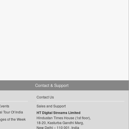
Contact & Support
Contact Us
Events
Sales and Support
l Tour Of India
HT Digital Streams Limited
Hindustan Times House (1st floor),
ages of the Week
18-20, Kasturba Gandhi Marg,
New Delhi – 110 001, India