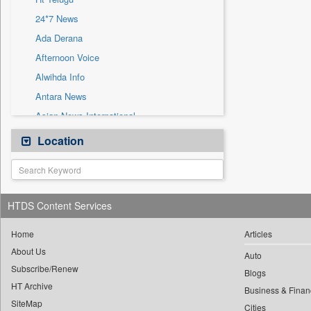
Sec
24*7 News
Solicitation
Ada Derana
Afternoon Voice
Alwihda Info
Antara News
Asian News International
Astro Devam
Location
Australian Government News
Autox
Bis Research
HTDS Content Services
Bana Africa Gossips
Bana Kenya
Home
Articles
About Us
Bang Gaming
Auto
Subscribe/Renew
Bang Showbiz
Blogs
HT Archive
Bang Tech
Business & Finan
SiteMap
Cities
Bangladesh Business News