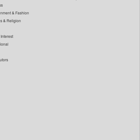
ss
inment & Fashion
ls & Religion
Interest
tional
utors