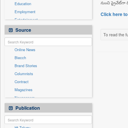
నుంచి ప్రైవేట్‌గా
Education
Employment
Click here to
Entertainment
General News
Source
To read the fu
Government News
Health & Lifestyle
Online News
International
Biecch
National
Brand Stories
Politics
Columnists
Press Release
Contract
Real Estate & Construction
Magazines
Sports
Newspapers
Technology
Newswire
Publication
Travel
Patentwipo
Press Release
Ht Telugu