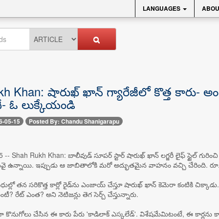
LANGUAGES
ABOU
 Khan: షారుఖ్ ఖాన్ గ్యారేజీలో కొత్త కారు- అందుల
ే- ఓ లుక్కేయండి
6-05-15
Posted By: Chandu Shanigarapu
- Shah Rukh Khan: బాలీవుడ్ సూపర్ స్టార్ షారుఖ్ ఖాన్ లగ్జరీ లైఫ్ స్టైల్ గురించి 
ొలువై ఉన్నాయి. ఇప్పుడు ఆ జాబితాలోకి మరో అద్భుతమైన వాహనం వచ్చి చేరింది. రూ.
ల్లో తన సరికొత్త కార్లో రైడ్‌ను ఎంజాయ్ చేస్తూ షారుఖ్ ఖాన్ కెమెరా కంటికి చిక
? రేట్ ఎంత? అని నెటిజన్లు తెగ సెర్చ్ చేస్తున్నారు.
తగా కొనుగోలు చేసిన ఈ కారు పేరు 'కాడిలాక్ ఎస్కలేడ్'. విశేషమేమిటంటే, ఈ కార్లను 