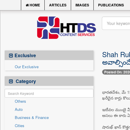
HOME
ARTICLES
IMAGES
PUBLICATIONS
Shah Rukh
Exclusive
అవాల్సింద
Our Exclusive
Posted On: 202
Category
భారతదేశం, మే 15 -
ఖరీదైన కార్లు క
Others
Auto
ఇటీవల ముంబై వీధు
అసలు ఈ కారు ఏంటీ
Business & Finance
Cities
షారుఖ్ ఖాన్ కొత్