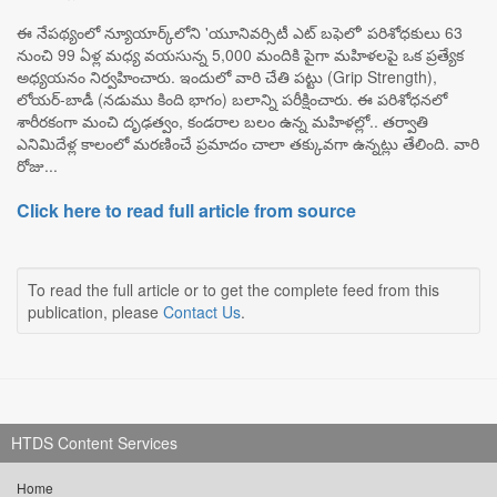
ఈ నేపథ్యంలో న్యూయార్క్‌లోని 'యూనివర్సిటీ ఎట్ బఫెలో' పరిశోధకులు 63
నుంచి 99 ఏళ్ల మధ్య వయసున్న 5,000 మందికి పైగా మహిళలపై ఒక ప్రత్యేక
అధ్యయనం నిర్వహించారు. ఇందులో వారి చేతి పట్టు (Grip Strength),
లోయర్-బాడీ (నడుము కింది భాగం) బలాన్ని పరీక్షించారు. ఈ పరిశోధనలో
శారీరకంగా మంచి దృఢత్వం, కండరాల బలం ఉన్న మహిళల్లో.. తర్వాతి
ఎనిమిదేళ్ల కాలంలో మరణించే ప్రమాదం చాలా తక్కువగా ఉన్నట్లు తేలింది. వారి
రోజు...
Click here to read full article from source
To read the full article or to get the complete feed from this
publication, please
Contact Us
.
HTDS Content Services
Home