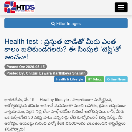
Toggl
navig
Filter Images
Health test : ప్రస్తుత బాడీతో మీరు ఎంత
కాలం బతికుండగలరు? ఈ సింపుల్​ 'టెస్ట్'తో
అంచనా!
Posted On: 2026-05-15
Posted By: Chitturi Eswara Karthikeya Sharath
Health & Lifestyle
HT Telugu
Online News
భారతదేశం, మే 15 -- Healthy lifestyle : సాధారణంగా సుదీర్ఘమైన,
ఆరోగ్యకరమైన జీవితం అనగానే మనమంతా మంచి ఆహారం, క్రమం తప్పకుండా
వ్యాయామం, సరైన నిద్ర లేదా హెల్త్ చెకప్‌ల గురించే ఆలోచిస్తాము. కానీ, మీరు
ఒక కుర్చీలోంచి 30 సెకన్ల పాటు ఎన్నిసార్లు లేచి కూర్చోగలరనే చిన్న పరీక్ష.. మీ
ఆరోగ్యం, ఆయుష్షు గురించి ఎన్నో కీలక విషయాలను చెబుతుందని శాస్త్రవేత్తలు
కనుగొన్నారు!