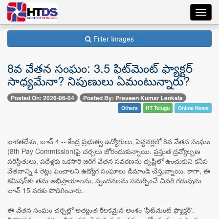
Toggl
navig
Filter Images
8వ వేతన సంఘం: 3.5 ఫిట్‌మెంట్ ఫ్యాక్టర్
సాధ్యమేనా? నిపుణులు ఏమంటున్నారు?
Posted On: 2026-06-04
Posted By: Praveen Kumar Lenkala
Others
HT Telugu
Online News
భారతదేశం, జూన్ 4 -- కేంద్ర ప్రభుత్వ ఉద్యోగులు, పెన్షనర్లలో 8వ వేతన సంఘం
(8th Pay Commission)పై చర్చలు జోరందుకున్నాయి. ప్రస్తుత ద్రవ్యోల్బణ
పరిస్థితులు, పదేళ్లకు ఒకసారి జరిగే వేతన సవరణను దృష్టిలో ఉంచుకుని కనీస
వేతనాన్ని 4 రెట్లు పెంచాలని ఉద్యోగ సంఘాలు డిమాండ్ చేస్తున్నాయి. కాగా, ఈ
కమిషన్‌కు తమ అభిప్రాయాలను, స్పందనలను సమర్పించే చివరి గడువును
జూన్ 15 వరకు పొడిగించారు.
ఈ వేతన సంఘం చర్చల్లో అత్యంత కీలకమైన అంశం 'ఫిట్‌మెంట్ ఫ్యాక్టర్'.