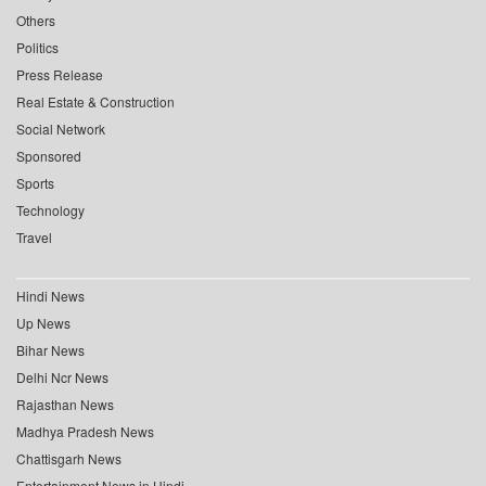
Others
Politics
Press Release
Real Estate & Construction
Social Network
Sponsored
Sports
Technology
Travel
Hindi News
Up News
Bihar News
Delhi Ncr News
Rajasthan News
Madhya Pradesh News
Chattisgarh News
Entertainment News in Hindi