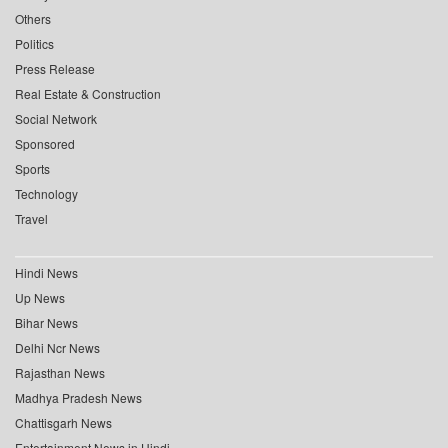
Others
Politics
Press Release
Real Estate & Construction
Social Network
Sponsored
Sports
Technology
Travel
Hindi News
Up News
Bihar News
Delhi Ncr News
Rajasthan News
Madhya Pradesh News
Chattisgarh News
Entertainment News in Hindi