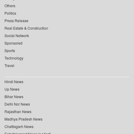
Others
Politics
Press Release
Real Estate & Construction
Social Network
Sponsored
Sports
Technology
Travel
Hindi News
Up News
Bihar News
Delhi Ncr News
Rajasthan News
Madhya Pradesh News
Chattisgarh News
Entertainment News in Hindi