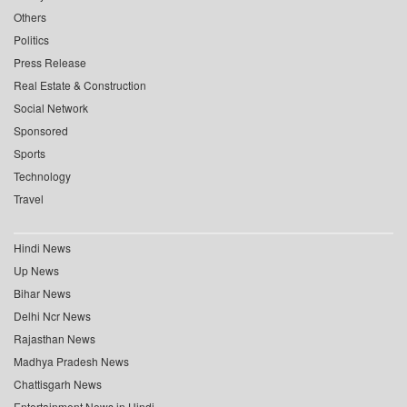
Others
Politics
Press Release
Real Estate & Construction
Social Network
Sponsored
Sports
Technology
Travel
Hindi News
Up News
Bihar News
Delhi Ncr News
Rajasthan News
Madhya Pradesh News
Chattisgarh News
Entertainment News in Hindi