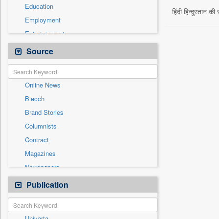
Education
हिंदी हिन्दुस्तान की
Employment
Entertainment
General News
Source
Government News
Health & Lifestyle
Online News
International
Biecch
National
Brand Stories
Politics
Columnists
Press Release
Contract
Real Estate & Construction
Magazines
Sports
Newspapers
Technology
Newswire
Publication
Travel
Patentwipo
Press Release
Univarta