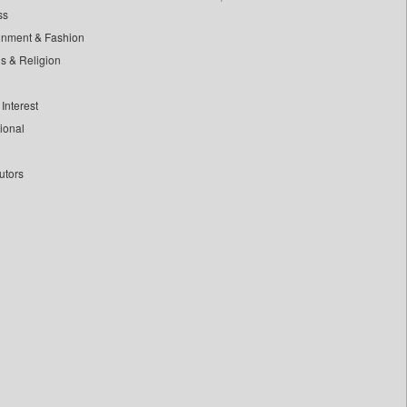
ss
inment & Fashion
ls & Religion
Interest
tional
utors