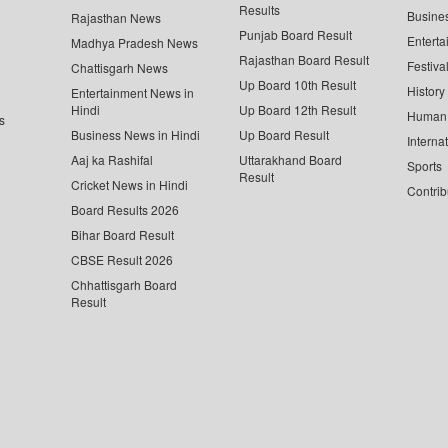
Results
Busine
Rajasthan News
Punjab Board Result
Enterta
Madhya Pradesh News
Rajasthan Board Result
Festiva
Chattisgarh News
Up Board 10th Result
History
Entertainment News in
Hindi
Up Board 12th Result
Human 
s
Business News in Hindi
Up Board Result
Interna
Aaj ka Rashifal
Uttarakhand Board
Sports
Result
Cricket News in Hindi
Contrib
Board Results 2026
Bihar Board Result
CBSE Result 2026
Chhattisgarh Board
Result