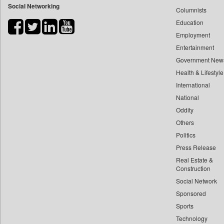
Social Networking
Columnists
Bdnews24
Education
Bihar Times
Employment
Biospectrum Asia
Entertainment
Biospectrum India
Government New
Bizcommunity
Health & Lifestyle
Brand Stories
International
Brighter Kashmir
National
Oddity
Business Daily
Others
Ciol
Politics
Capital Market
Press Release
Car Trade India
Real Estate &
Central Asian News Service
Construction
Construction World
Social Network
Sponsored
Dq Channels
Sports
Daily Mirror Sri Lanka
Technology
Daily Monitor