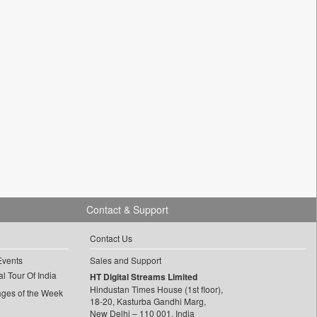
Contact & Support
Contact Us
Events
Sales and Support
l Tour Of India
HT Digital Streams Limited
Hindustan Times House (1st floor),
ages of the Week
18-20, Kasturba Gandhi Marg,
New Delhi – 110 001, India