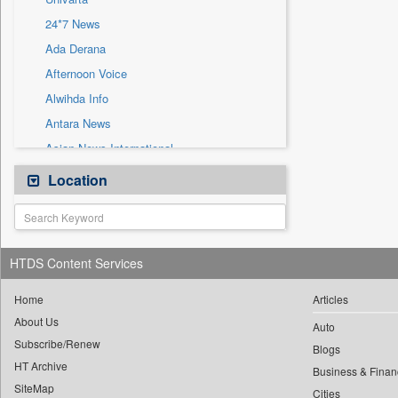
Sec
24*7 News
Solicitation
Ada Derana
Afternoon Voice
Alwihda Info
Antara News
Asian News International
Astro Devam
Location
Australian Government News
Autox
Bis Research
HTDS Content Services
Bana Africa Gossips
Bana Kenya
Home
Articles
About Us
Bang Gaming
Auto
Subscribe/Renew
Bang Showbiz
Blogs
HT Archive
Bang Tech
Business & Finan
SiteMap
Cities
Bangladesh Business News