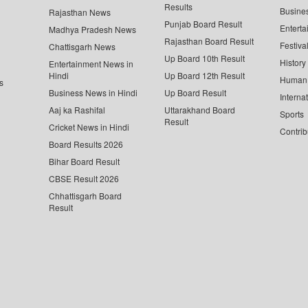
Results
Busine
Rajasthan News
Punjab Board Result
Enterta
Madhya Pradesh News
Rajasthan Board Result
Festiva
Chattisgarh News
Up Board 10th Result
History
Entertainment News in
Hindi
Up Board 12th Result
Human 
s
Business News in Hindi
Up Board Result
Interna
Aaj ka Rashifal
Uttarakhand Board
Sports
Result
Cricket News in Hindi
Contrib
Board Results 2026
Bihar Board Result
CBSE Result 2026
Chhattisgarh Board
Result