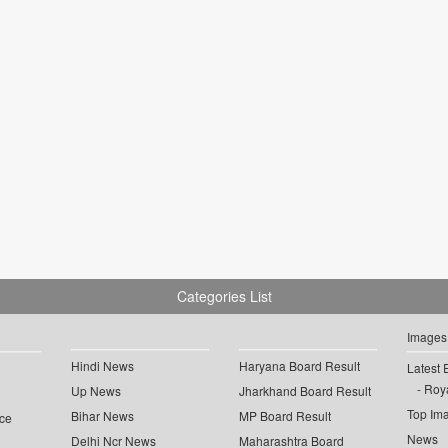
Categories List
Images
Hindi News
Haryana Board Result
Latest 
Roya
Up News
Jharkhand Board Result
Top Im
Bihar News
MP Board Result
ce
News
Delhi Ncr News
Maharashtra Board