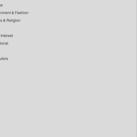
ss
inment & Fashion
ls & Religion
Interest
tional
utors