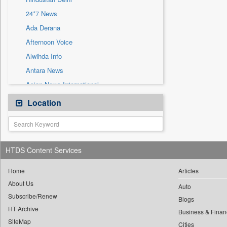
Sec
24*7 News
Solicitation
Ada Derana
Afternoon Voice
Alwihda Info
Antara News
Asian News International
Astro Devam
Location
Australian Government News
Autox
Bis Research
HTDS Content Services
Bana Africa Gossips
Bana Kenya
Home
Articles
About Us
Bang Gaming
Auto
Subscribe/Renew
Bang Showbiz
Blogs
HT Archive
Bang Tech
Business & Finan
SiteMap
Cities
Bangladesh Business News