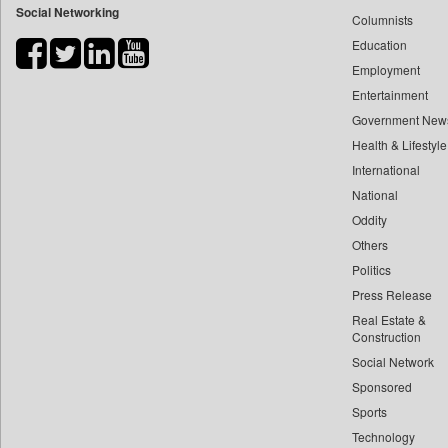
Social Networking
Columnists
Bdnews24
Education
Bihar Times
Employment
Biospectrum Asia
Entertainment
Biospectrum India
Government New
Bizcommunity
Health & Lifestyle
Brand Stories
International
Brighter Kashmir
National
Oddity
Business Daily
Others
Ciol
Politics
Capital Market
Press Release
Car Trade India
Real Estate &
Central Asian News Service
Construction
Construction World
Social Network
Sponsored
Dq Channels
Sports
Daily Mirror Sri Lanka
Technology
Daily Monitor