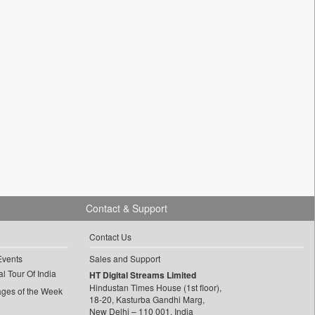
Contact & Support
Contact Us
Events
Sales and Support
l Tour Of India
HT Digital Streams Limited
Hindustan Times House (1st floor),
ages of the Week
18-20, Kasturba Gandhi Marg,
New Delhi – 110 001, India