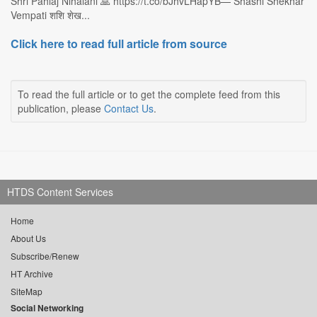
Shri Pahlaj Nihalani 🙏 https://t.co/bJhvLHapYB— Shashi Shekhar
Vempati शशि शेख...
Click here to read full article from source
To read the full article or to get the complete feed from this
publication, please
Contact Us
.
HTDS Content Services
Home
About Us
Subscribe/Renew
HT Archive
SiteMap
Social Networking