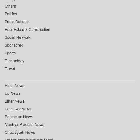
Others
Politics
Press Release
Real Estate & Construction
Social Network
Sponsored
Sports
Technology
Travel
Hindi News
Up News
Bihar News
Delhi Ncr News
Rajasthan News
Madhya Pradesh News
Chattisgarh News
Entertainment News in Hindi