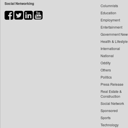
Social Networking
Columnists
Bdnews24
Education
Bihar Times
Employment
Biospectrum Asia
Entertainment
Biospectrum India
Government New
Bizcommunity
Health & Lifestyle
Brand Stories
International
Brighter Kashmir
National
Oddity
Business Daily
Others
Ciol
Politics
Capital Market
Press Release
Car Trade India
Real Estate &
Central Asian News Service
Construction
Construction World
Social Network
Sponsored
Dq Channels
Sports
Daily Mirror Sri Lanka
Technology
Daily Monitor