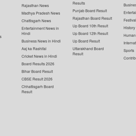
Results
Busine
Rajasthan News
Punjab Board Result
Enterta
Madhya Pradesh News
Rajasthan Board Result
Festiva
Chattisgarh News
Up Board 10th Result
History
Entertainment News in
Hindi
Up Board 12th Result
Human 
s
Business News in Hindi
Up Board Result
Interna
Aaj ka Rashifal
Uttarakhand Board
Sports
Result
Cricket News in Hindi
Contrib
Board Results 2026
Bihar Board Result
CBSE Result 2026
Chhattisgarh Board
Result