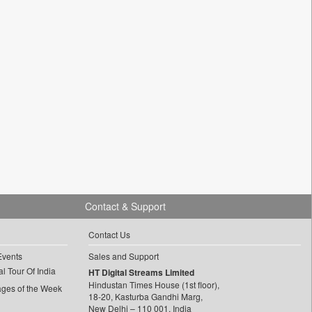
Contact & Support
Contact Us
Events
Sales and Support
l Tour Of India
HT Digital Streams Limited
Hindustan Times House (1st floor),
ages of the Week
18-20, Kasturba Gandhi Marg,
New Delhi – 110 001, India