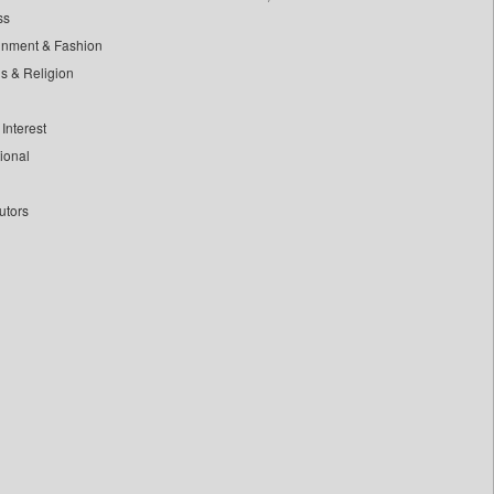
ss
inment & Fashion
ls & Religion
Interest
tional
utors