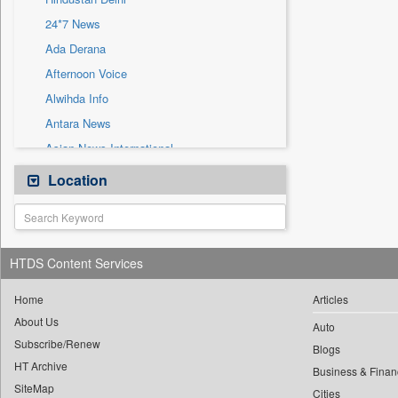
Sec
24*7 News
Solicitation
Ada Derana
Afternoon Voice
Alwihda Info
Antara News
Asian News International
Astro Devam
Location
Australian Government News
Autox
Bis Research
HTDS Content Services
Bana Africa Gossips
Bana Kenya
Home
Articles
About Us
Bang Gaming
Auto
Subscribe/Renew
Bang Showbiz
Blogs
HT Archive
Bang Tech
Business & Finan
SiteMap
Cities
Bangladesh Business News