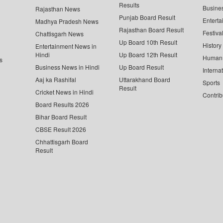
Results
Busine
Rajasthan News
Punjab Board Result
Enterta
Madhya Pradesh News
Rajasthan Board Result
Festiva
Chattisgarh News
Up Board 10th Result
History
Entertainment News in
Hindi
Up Board 12th Result
Human 
s
Business News in Hindi
Up Board Result
Interna
Aaj ka Rashifal
Uttarakhand Board
Sports
Result
Cricket News in Hindi
Contrib
Board Results 2026
Bihar Board Result
CBSE Result 2026
Chhattisgarh Board
Result