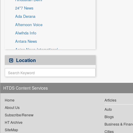
Sec
24*7 News
Solicitation
Ada Derana
Afternoon Voice
Alwihda Info
Antara News
Asian News International
Astro Devam
Location
Australian Government News
Autox
Bis Research
HTDS Content Services
Bana Africa Gossips
Bana Kenya
Home
Articles
About Us
Bang Gaming
Auto
Subscribe/Renew
Bang Showbiz
Blogs
HT Archive
Bang Tech
Business & Finan
SiteMap
Cities
Bangladesh Business News