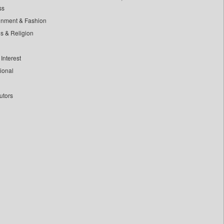
ss
inment & Fashion
ls & Religion
Interest
tional
utors