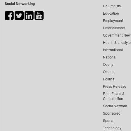
Social Networking
Columnists
Bdnews24
Education
Bihar Times
Employment
Biospectrum Asia
Entertainment
Biospectrum India
Government New
Bizcommunity
Health & Lifestyle
Brand Stories
International
Brighter Kashmir
National
Oddity
Business Daily
Others
Ciol
Politics
Capital Market
Press Release
Car Trade India
Real Estate &
Central Asian News Service
Construction
Construction World
Social Network
Sponsored
Dq Channels
Sports
Daily Mirror Sri Lanka
Technology
Daily Monitor