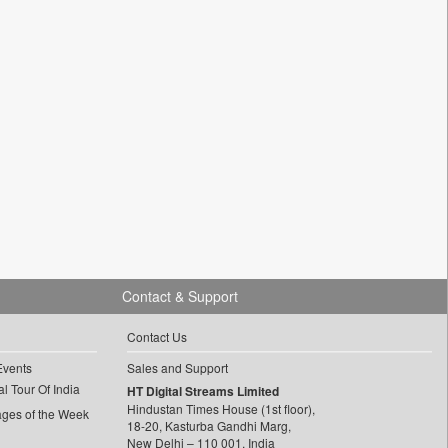
Contact & Support
Contact Us
Events
Sales and Support
l Tour Of India
HT Digital Streams Limited
Hindustan Times House (1st floor),
ages of the Week
18-20, Kasturba Gandhi Marg,
New Delhi – 110 001, India