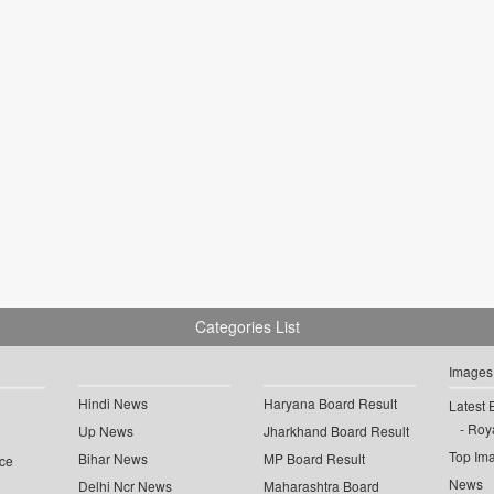
Categories List
Images
Hindi News
Haryana Board Result
Latest 
Roya
Up News
Jharkhand Board Result
Top Im
Bihar News
MP Board Result
ce
News
Delhi Ncr News
Maharashtra Board