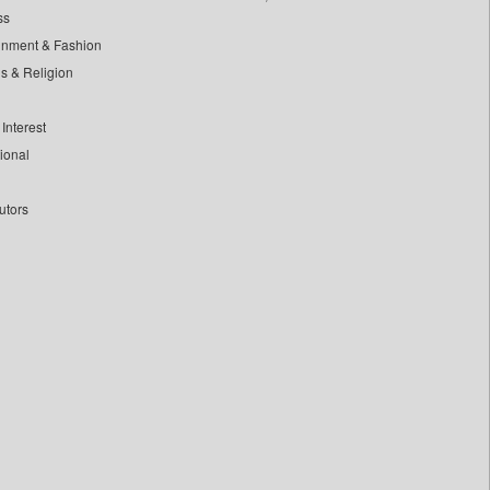
ss
inment & Fashion
ls & Religion
Interest
tional
utors