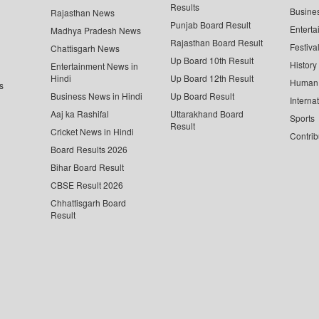
Results
Busine
Rajasthan News
Punjab Board Result
Enterta
Madhya Pradesh News
Rajasthan Board Result
Festiva
Chattisgarh News
Up Board 10th Result
History
Entertainment News in
Hindi
Up Board 12th Result
Human 
s
Business News in Hindi
Up Board Result
Interna
Aaj ka Rashifal
Uttarakhand Board
Sports
Result
Cricket News in Hindi
Contrib
Board Results 2026
Bihar Board Result
CBSE Result 2026
Chhattisgarh Board
Result