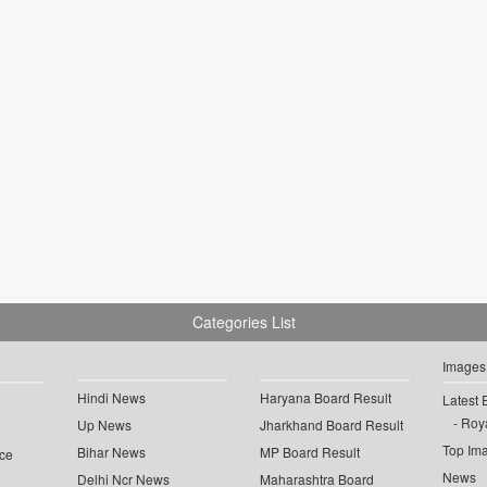
Categories List
Images
Hindi News
Haryana Board Result
Latest 
Roya
Up News
Jharkhand Board Result
Top Im
Bihar News
MP Board Result
ce
News
Delhi Ncr News
Maharashtra Board