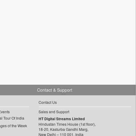
Contact & Support
Contact Us
Events
Sales and Support
l Tour Of India
HT Digital Streams Limited
Hindustan Times House (1st floor),
ages of the Week
18-20, Kasturba Gandhi Marg,
New Delhi – 110 001, India