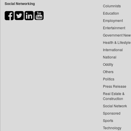
Social Networking
Columnists
Bdnews24
Education
Bihar Times
Employment
Biospectrum Asia
Entertainment
Biospectrum India
Government New
Bizcommunity
Health & Lifestyle
Brand Stories
International
Brighter Kashmir
National
Oddity
Business Daily
Others
Ciol
Politics
Capital Market
Press Release
Car Trade India
Real Estate &
Central Asian News Service
Construction
Construction World
Social Network
Sponsored
Dq Channels
Sports
Daily Mirror Sri Lanka
Technology
Daily Monitor