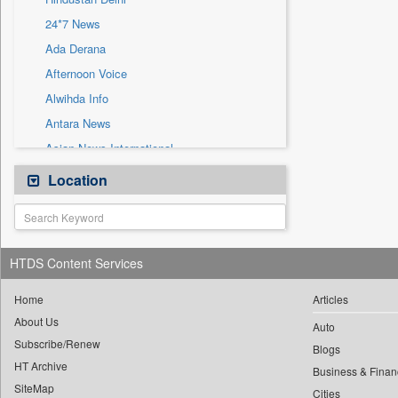
Sec
24*7 News
Solicitation
Ada Derana
Afternoon Voice
Alwihda Info
Antara News
Asian News International
Astro Devam
Location
Australian Government News
Autox
Bis Research
HTDS Content Services
Bana Africa Gossips
Bana Kenya
Home
Articles
About Us
Bang Gaming
Auto
Subscribe/Renew
Bang Showbiz
Blogs
HT Archive
Bang Tech
Business & Finan
SiteMap
Cities
Bangladesh Business News