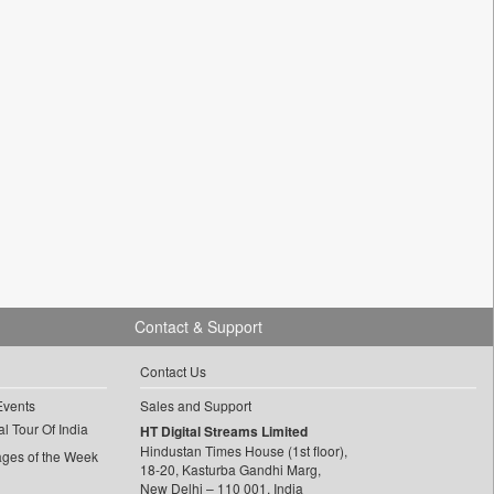
Contact & Support
Contact Us
Events
Sales and Support
l Tour Of India
HT Digital Streams Limited
Hindustan Times House (1st floor),
ages of the Week
18-20, Kasturba Gandhi Marg,
New Delhi – 110 001, India