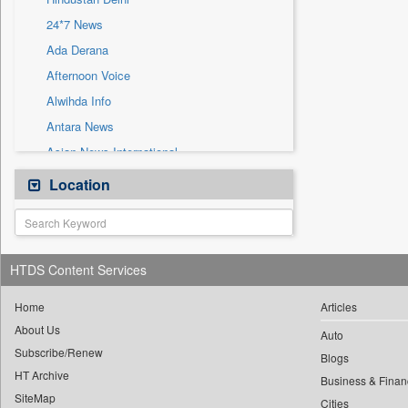
Sec
24*7 News
Solicitation
Ada Derana
Afternoon Voice
Alwihda Info
Antara News
Asian News International
Astro Devam
Location
Australian Government News
Autox
Bis Research
HTDS Content Services
Bana Africa Gossips
Bana Kenya
Home
Articles
About Us
Bang Gaming
Auto
Subscribe/Renew
Bang Showbiz
Blogs
HT Archive
Bang Tech
Business & Finan
SiteMap
Cities
Bangladesh Business News