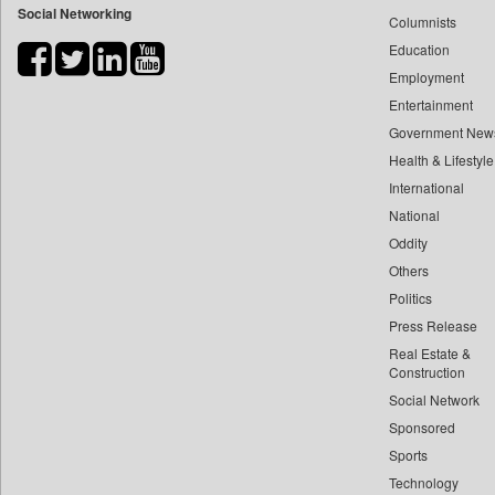
Social Networking
Columnists
Bdnews24
Education
Bihar Times
Employment
Biospectrum Asia
Entertainment
Biospectrum India
Government New
Bizcommunity
Health & Lifestyle
Brand Stories
International
Brighter Kashmir
National
Oddity
Business Daily
Others
Ciol
Politics
Capital Market
Press Release
Car Trade India
Real Estate &
Central Asian News Service
Construction
Construction World
Social Network
Sponsored
Dq Channels
Sports
Daily Mirror Sri Lanka
Technology
Daily Monitor