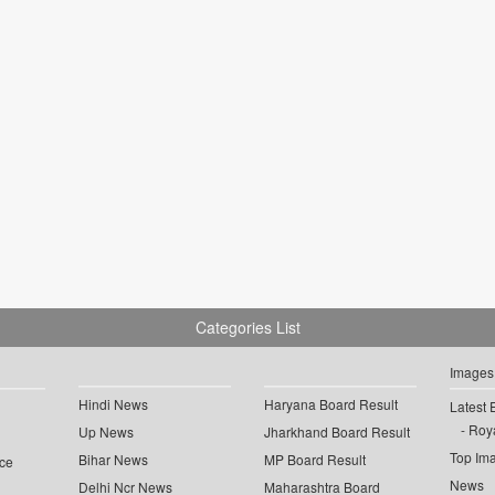
Categories List
Images
Hindi News
Haryana Board Result
Latest 
Roya
Up News
Jharkhand Board Result
Top Im
Bihar News
MP Board Result
ce
News
Delhi Ncr News
Maharashtra Board