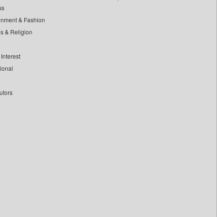
ss
inment & Fashion
ls & Religion
Interest
tional
utors