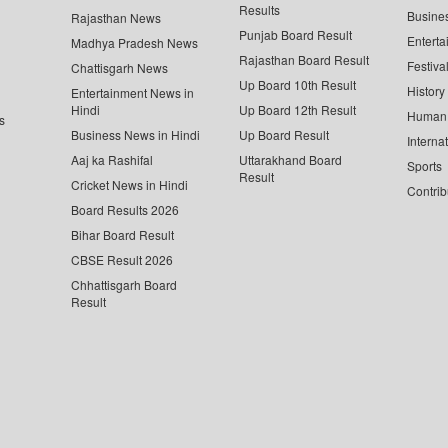
Results
Busine
Rajasthan News
Punjab Board Result
Enterta
Madhya Pradesh News
Rajasthan Board Result
Festiva
Chattisgarh News
Up Board 10th Result
History
Entertainment News in
Hindi
Up Board 12th Result
Human 
s
Business News in Hindi
Up Board Result
Interna
Aaj ka Rashifal
Uttarakhand Board
Sports
Result
Cricket News in Hindi
Contrib
Board Results 2026
Bihar Board Result
CBSE Result 2026
Chhattisgarh Board
Result