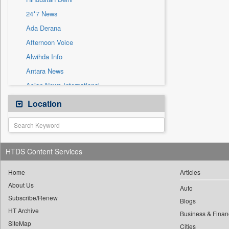
Sec
24*7 News
Solicitation
Ada Derana
Afternoon Voice
Alwihda Info
Antara News
Asian News International
Astro Devam
Location
Australian Government News
Autox
Bis Research
HTDS Content Services
Bana Africa Gossips
Bana Kenya
Home
Articles
About Us
Bang Gaming
Auto
Subscribe/Renew
Bang Showbiz
Blogs
HT Archive
Bang Tech
Business & Finan
SiteMap
Cities
Bangladesh Business News