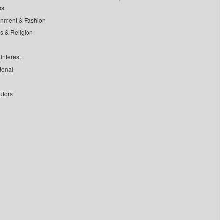
ss
inment & Fashion
ls & Religion
Interest
tional
utors