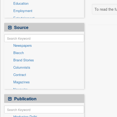
Education
To read the fu
Employment
Entertainment
General News
Source
Government News
Health & Lifestyle
Newspapers
International
Biecch
National
Brand Stories
Others
Columnists
Politics
Contract
Press Release
Magazines
Sports
Newswire
Technology
Online News
Publication
Travel
Patentwipo
Press Release
Hindustan Delhi