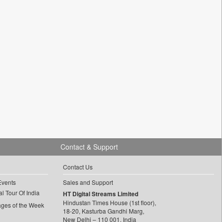
Contact & Support
Contact Us
Events
Sales and Support
l Tour Of India
HT Digital Streams Limited
Hindustan Times House (1st floor),
ages of the Week
18-20, Kasturba Gandhi Marg,
New Delhi – 110 001, India