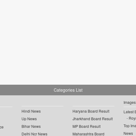
Categories List
Images
Hindi News
Haryana Board Result
Latest 
Roya
Up News
Jharkhand Board Result
Top Im
Bihar News
MP Board Result
ce
News
Delhi Ncr News
Maharashtra Board