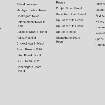
Results
Busine
Rajasthan News
Punjab Board Result
Enterta
Madhya Pradesh News
Rajasthan Board Result
Festiva
Chattisgarh News
Up Board 10th Result
History
Entertainment News in
Hindi
Up Board 12th Result
Human 
s
Business News in Hindi
Up Board Result
Interna
Aaj ka Rashifal
Uttarakhand Board
Sports
Result
Cricket News in Hindi
Contrib
Board Results 2026
Bihar Board Result
CBSE Result 2026
Chhattisgarh Board
Result