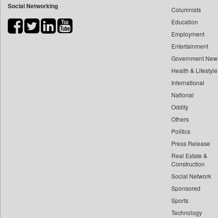
Social Networking
Columnists
Bdnews24
Education
Bihar Times
Employment
Biospectrum Asia
Entertainment
Biospectrum India
Government New
Bizcommunity
Health & Lifestyle
Brand Stories
International
Brighter Kashmir
National
Oddity
Business Daily
Others
Ciol
Politics
Capital Market
Press Release
Car Trade India
Real Estate &
Central Asian News Service
Construction
Construction World
Social Network
Sponsored
Dq Channels
Sports
Daily Mirror Sri Lanka
Technology
Daily Monitor