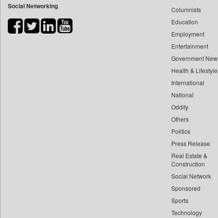
Social Networking
Columnists
Bdnews24
Education
Bihar Times
Employment
Biospectrum Asia
Entertainment
Biospectrum India
Government New
Bizcommunity
Health & Lifestyle
Brand Stories
International
Brighter Kashmir
National
Oddity
Business Daily
Others
Ciol
Politics
Capital Market
Press Release
Car Trade India
Real Estate &
Central Asian News Service
Construction
Construction World
Social Network
Sponsored
Dq Channels
Sports
Daily Mirror Sri Lanka
Technology
Daily Monitor