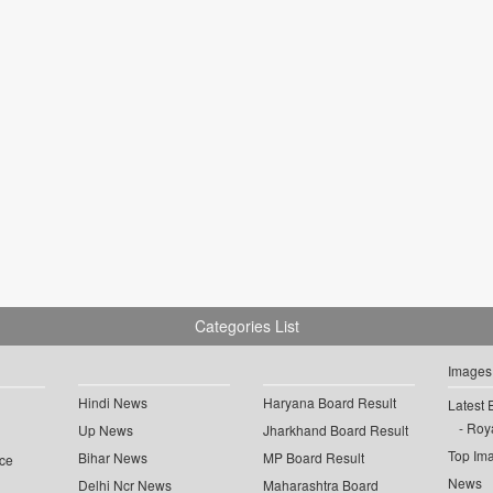
Categories List
Images
Hindi News
Haryana Board Result
Latest 
Roya
Up News
Jharkhand Board Result
Top Im
Bihar News
MP Board Result
ce
News
Delhi Ncr News
Maharashtra Board