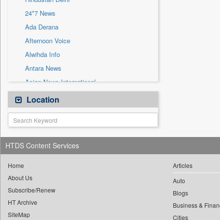
Sec
24*7 News
Solicitation
Ada Derana
Afternoon Voice
Alwihda Info
Antara News
Asian News International
Astro Devam
Location
Australian Government News
Autox
Bis Research
HTDS Content Services
Bana Africa Gossips
Bana Kenya
Home
Articles
About Us
Bang Gaming
Auto
Subscribe/Renew
Bang Showbiz
Blogs
HT Archive
Bang Tech
Business & Finan
SiteMap
Cities
Bangladesh Business News