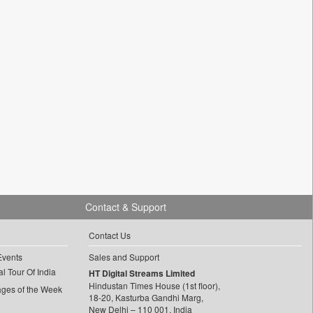
Contact & Support
Contact Us
Events
Sales and Support
l Tour Of India
HT Digital Streams Limited
Hindustan Times House (1st floor),
ages of the Week
18-20, Kasturba Gandhi Marg,
New Delhi – 110 001, India