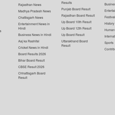
Results
Busine
Rajasthan News
Punjab Board Result
Enterta
Madhya Pradesh News
Rajasthan Board Result
Festiva
Chattisgarh News
Up Board 10th Result
History
Entertainment News in
Hindi
Up Board 12th Result
Human 
s
Business News in Hindi
Up Board Result
Interna
Aaj ka Rashifal
Uttarakhand Board
Sports
Result
Cricket News in Hindi
Contrib
Board Results 2026
Bihar Board Result
CBSE Result 2026
Chhattisgarh Board
Result