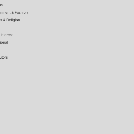
ss
inment & Fashion
ls & Religion
Interest
tional
utors