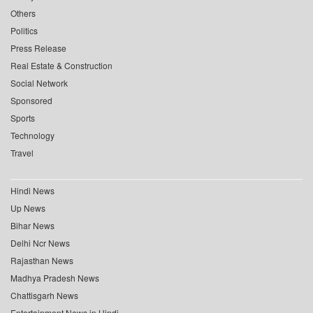
Others
Politics
Press Release
Real Estate & Construction
Social Network
Sponsored
Sports
Technology
Travel
Hindi News
Up News
Bihar News
Delhi Ncr News
Rajasthan News
Madhya Pradesh News
Chattisgarh News
Entertainment News in Hindi