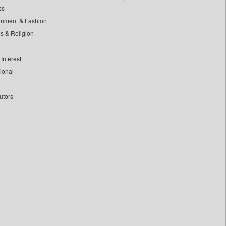
ss
inment & Fashion
ls & Religion
Interest
tional
utors