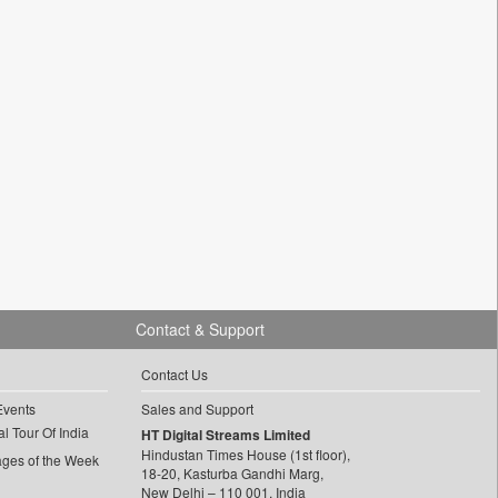
Contact & Support
Contact Us
Events
Sales and Support
l Tour Of India
HT Digital Streams Limited
Hindustan Times House (1st floor),
ages of the Week
18-20, Kasturba Gandhi Marg,
New Delhi – 110 001, India