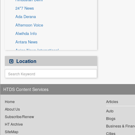
Sec
24*7 News
Solicitation
Ada Derana
Afternoon Voice
Alwihda Info
Antara News
Asian News International
Astro Devam
Location
Australian Government News
Autox
Bis Research
HTDS Content Services
Bana Africa Gossips
Bana Kenya
Home
Articles
About Us
Bang Gaming
Auto
Subscribe/Renew
Bang Showbiz
Blogs
HT Archive
Bang Tech
Business & Finan
SiteMap
Cities
Bangladesh Business News