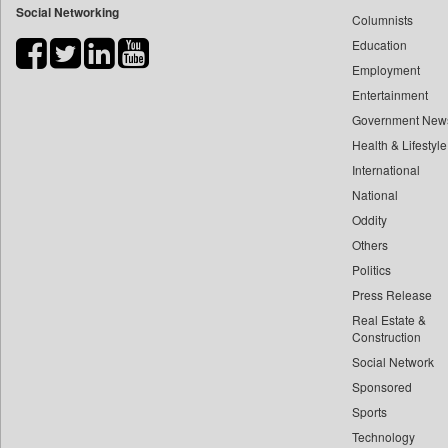
Social Networking
Columnists
Bdnews24
Education
Bihar Times
Employment
Biospectrum Asia
Entertainment
Biospectrum India
Government New
Bizcommunity
Health & Lifestyle
Brand Stories
International
Brighter Kashmir
National
Oddity
Business Daily
Others
Ciol
Politics
Capital Market
Press Release
Car Trade India
Real Estate &
Central Asian News Service
Construction
Construction World
Social Network
Sponsored
Dq Channels
Sports
Daily Mirror Sri Lanka
Technology
Daily Monitor