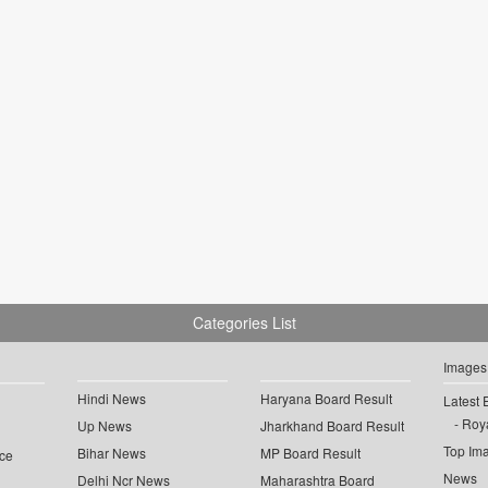
Categories List
Images
Hindi News
Haryana Board Result
Latest 
Roya
Up News
Jharkhand Board Result
Top Im
Bihar News
MP Board Result
ce
News
Delhi Ncr News
Maharashtra Board