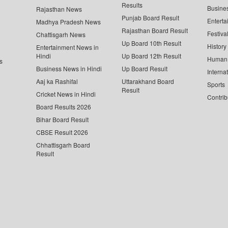
Results
Busine
Rajasthan News
Punjab Board Result
Enterta
Madhya Pradesh News
Rajasthan Board Result
Festiva
Chattisgarh News
Up Board 10th Result
History
Entertainment News in
Hindi
Up Board 12th Result
Human 
s
Business News in Hindi
Up Board Result
Interna
Aaj ka Rashifal
Uttarakhand Board
Sports
Result
Cricket News in Hindi
Contrib
Board Results 2026
Bihar Board Result
CBSE Result 2026
Chhattisgarh Board
Result