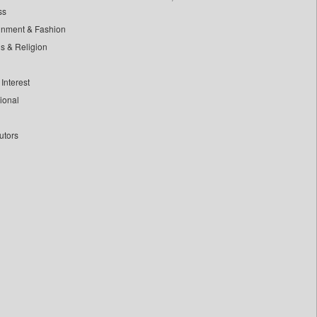
ss
inment & Fashion
ls & Religion
Interest
tional
utors