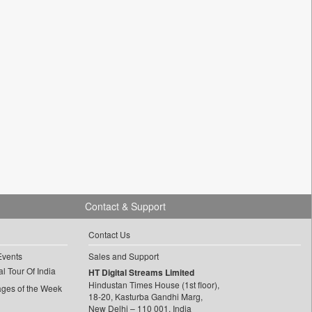
Contact & Support
Contact Us
Events
Sales and Support
l Tour Of India
HT Digital Streams Limited
Hindustan Times House (1st floor),
ages of the Week
18-20, Kasturba Gandhi Marg,
New Delhi – 110 001, India