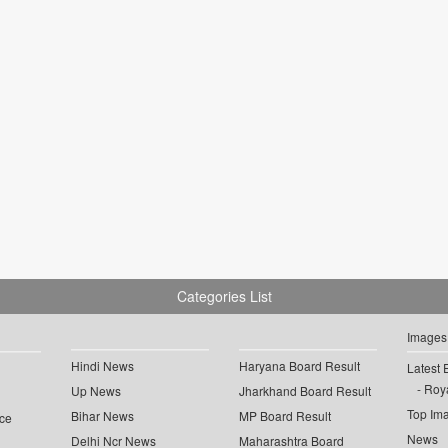
Categories List
Images
Hindi News
Haryana Board Result
Latest 
Roya
Up News
Jharkhand Board Result
Top Im
Bihar News
MP Board Result
ce
News
Delhi Ncr News
Maharashtra Board