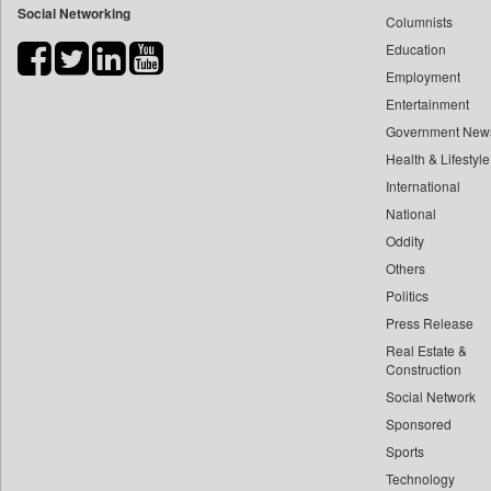
Social Networking
Columnists
Bdnews24
Education
Bihar Times
Employment
Biospectrum Asia
Entertainment
Biospectrum India
Government New
Bizcommunity
Health & Lifestyle
Brand Stories
International
Brighter Kashmir
National
Oddity
Business Daily
Others
Ciol
Politics
Capital Market
Press Release
Car Trade India
Real Estate &
Central Asian News Service
Construction
Construction World
Social Network
Sponsored
Dq Channels
Sports
Daily Mirror Sri Lanka
Technology
Daily Monitor