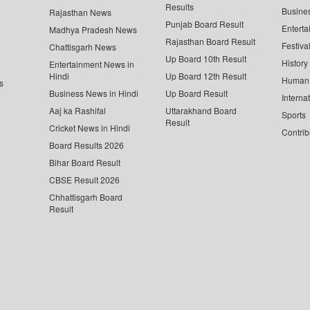
Results
Busine
Rajasthan News
Punjab Board Result
Enterta
Madhya Pradesh News
Rajasthan Board Result
Festiva
Chattisgarh News
Up Board 10th Result
History
Entertainment News in
Hindi
Up Board 12th Result
Human 
s
Business News in Hindi
Up Board Result
Interna
Aaj ka Rashifal
Uttarakhand Board
Sports
Result
Cricket News in Hindi
Contrib
Board Results 2026
Bihar Board Result
CBSE Result 2026
Chhattisgarh Board
Result