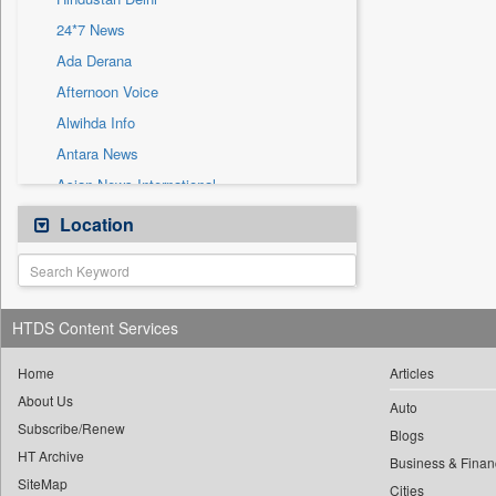
Sec
24*7 News
Solicitation
Ada Derana
Afternoon Voice
Alwihda Info
Antara News
Asian News International
Astro Devam
Location
Australian Government News
Autox
Bis Research
HTDS Content Services
Bana Africa Gossips
Bana Kenya
Home
Articles
About Us
Bang Gaming
Auto
Subscribe/Renew
Bang Showbiz
Blogs
HT Archive
Bang Tech
Business & Finan
SiteMap
Cities
Bangladesh Business News