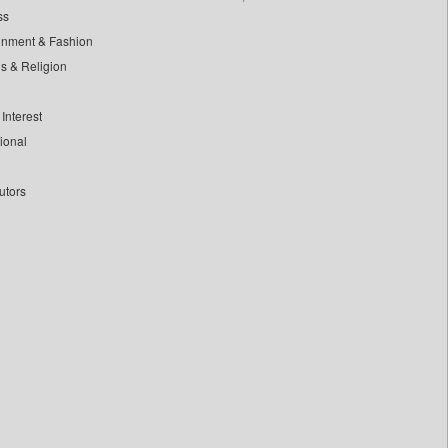
ss
inment & Fashion
ls & Religion
Interest
tional
utors