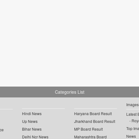
Categories List
Images
Hindi News
Haryana Board Result
Latest 
Roya
Up News
Jharkhand Board Result
Top Im
Bihar News
MP Board Result
ce
News
Delhi Ncr News
Maharashtra Board