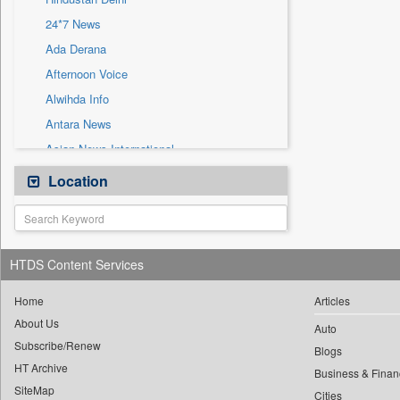
Sec
24*7 News
Solicitation
Ada Derana
Afternoon Voice
Alwihda Info
Antara News
Asian News International
Astro Devam
Location
Australian Government News
Autox
Bis Research
HTDS Content Services
Bana Africa Gossips
Bana Kenya
Home
Articles
About Us
Bang Gaming
Auto
Subscribe/Renew
Bang Showbiz
Blogs
HT Archive
Bang Tech
Business & Finan
SiteMap
Cities
Bangladesh Business News