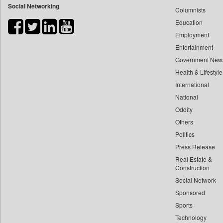
Social Networking
Columnists
Bdnews24
Education
Bihar Times
Employment
Biospectrum Asia
Entertainment
Biospectrum India
Government New
Bizcommunity
Health & Lifestyle
Brand Stories
International
Brighter Kashmir
National
Oddity
Business Daily
Others
Ciol
Politics
Capital Market
Press Release
Car Trade India
Real Estate &
Central Asian News Service
Construction
Construction World
Social Network
Sponsored
Dq Channels
Sports
Daily Mirror Sri Lanka
Technology
Daily Monitor