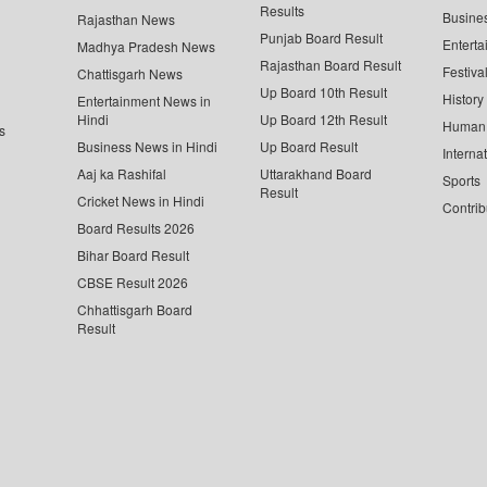
Results
Busine
Rajasthan News
Punjab Board Result
Enterta
Madhya Pradesh News
Rajasthan Board Result
Festiva
Chattisgarh News
Up Board 10th Result
History
Entertainment News in
Hindi
Up Board 12th Result
Human 
s
Business News in Hindi
Up Board Result
Interna
Aaj ka Rashifal
Uttarakhand Board
Sports
Result
Cricket News in Hindi
Contrib
Board Results 2026
Bihar Board Result
CBSE Result 2026
Chhattisgarh Board
Result