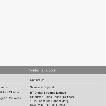
Contact & Support
Contact Us
Events
Sales and Support
l Tour Of India
HT Digital Streams Limited
Hindustan Times House (1st floor),
ages of the Week
18-20, Kasturba Gandhi Marg,
New Delhi – 110 001, India