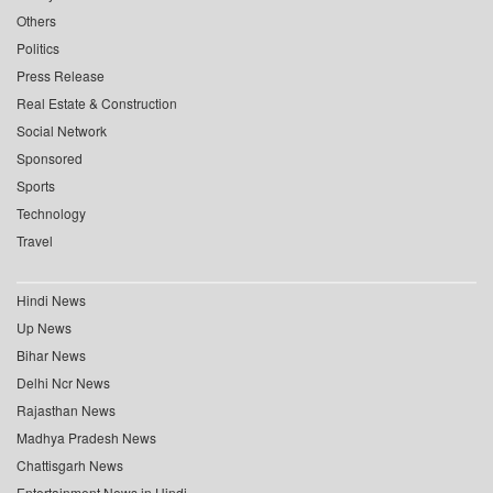
Others
Politics
Press Release
Real Estate & Construction
Social Network
Sponsored
Sports
Technology
Travel
Hindi News
Up News
Bihar News
Delhi Ncr News
Rajasthan News
Madhya Pradesh News
Chattisgarh News
Entertainment News in Hindi