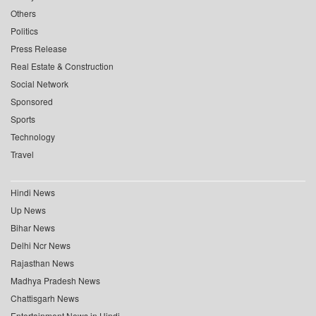
Others
Politics
Press Release
Real Estate & Construction
Social Network
Sponsored
Sports
Technology
Travel
Hindi News
Up News
Bihar News
Delhi Ncr News
Rajasthan News
Madhya Pradesh News
Chattisgarh News
Entertainment News in Hindi