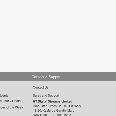
Contact & Support
Contact Us
Events
Sales and Support
l Tour Of India
HT Digital Streams Limited
Hindustan Times House (1st floor),
ages of the Week
18-20, Kasturba Gandhi Marg,
New Delhi – 110 001, India