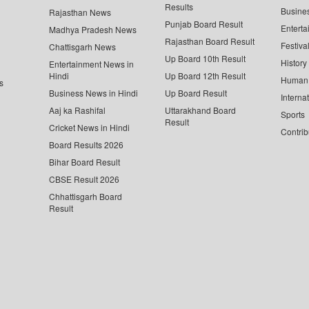
Results
Busine
Rajasthan News
Punjab Board Result
Enterta
Madhya Pradesh News
Rajasthan Board Result
Festiva
Chattisgarh News
Up Board 10th Result
History
Entertainment News in
Hindi
Up Board 12th Result
Human 
s
Business News in Hindi
Up Board Result
Interna
Aaj ka Rashifal
Uttarakhand Board
Sports
Result
Cricket News in Hindi
Contrib
Board Results 2026
Bihar Board Result
CBSE Result 2026
Chhattisgarh Board
Result