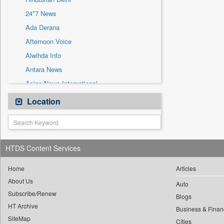
Sec
24*7 News
Solicitation
Ada Derana
Afternoon Voice
Alwihda Info
Antara News
Asian News International
Astro Devam
Location
Australian Government News
Autox
Bis Research
HTDS Content Services
Bana Africa Gossips
Bana Kenya
Home
Articles
About Us
Bang Gaming
Auto
Subscribe/Renew
Bang Showbiz
Blogs
HT Archive
Bang Tech
Business & Finan
SiteMap
Cities
Bangladesh Business News