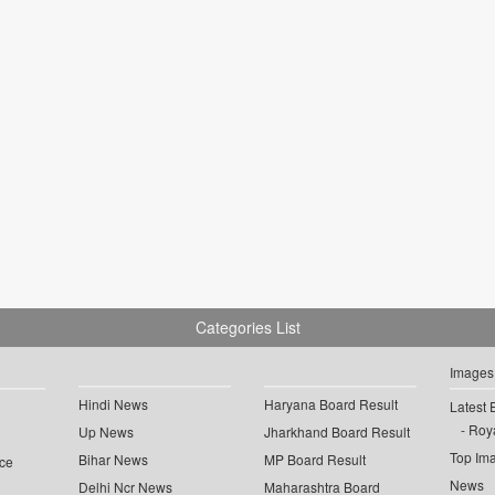
Categories List
Images
Hindi News
Haryana Board Result
Latest 
Roya
Up News
Jharkhand Board Result
Top Im
Bihar News
MP Board Result
ce
News
Delhi Ncr News
Maharashtra Board