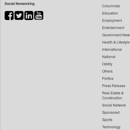
Social Networking
Columnists
Bdnews24
Education
Bihar Times
Employment
Biospectrum Asia
Entertainment
Biospectrum India
Government New
Bizcommunity
Health & Lifestyle
Brand Stories
International
Brighter Kashmir
National
Oddity
Business Daily
Others
Ciol
Politics
Capital Market
Press Release
Car Trade India
Real Estate &
Central Asian News Service
Construction
Construction World
Social Network
Sponsored
Dq Channels
Sports
Daily Mirror Sri Lanka
Technology
Daily Monitor