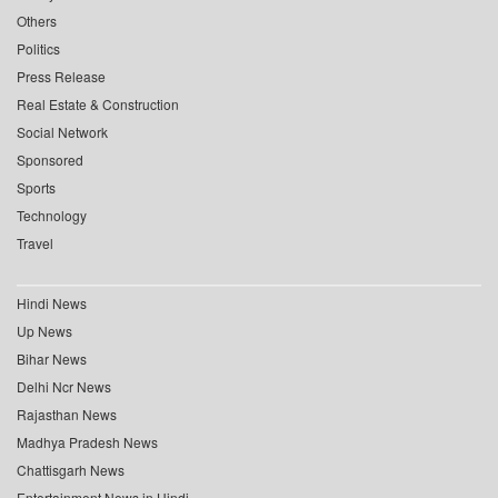
Others
Politics
Press Release
Real Estate & Construction
Social Network
Sponsored
Sports
Technology
Travel
Hindi News
Up News
Bihar News
Delhi Ncr News
Rajasthan News
Madhya Pradesh News
Chattisgarh News
Entertainment News in Hindi