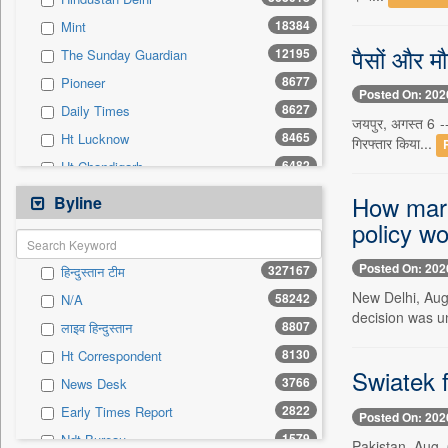
0
Sec
18384
Mint
0
Solicitation
पैसों और मौ
12195
The Sunday Guardian
8677
Pioneer
Posted On: 202
8627
Daily Times
जयपुर, अगस्त 6 -- 
8465
Ht Lucknow
गिरफ्तार किया...
6482
Ht Chandigarh
5794
Siasat Daily
How marke
Byline
3024
Ht Mumbai
policy w
2927
Early Times
Posted On: 202
327167
हिन्दुस्तान टीम
2868
Herald Goa
New Delhi, Aug
58242
N/A
1926
Daily News Sri Lanka
decision was u
8807
लाइव हिन्दुस्तान
1866
Kashmir Images
8130
Ht Correspondent
1764
Ekantipur.com
Swiatek 
3766
News Desk
1704
The New Nation
2822
Early Times Report
Posted On: 202
1630
Daily Mirror Sri Lanka
1579
Ndt Bureau
Pakistan, Aug.
1583
New Delhi Times