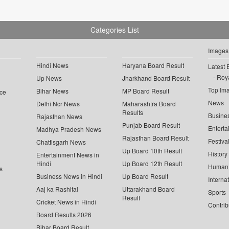
Categories List
Images
Hindi News
Haryana Board Result
Latest 
Roya
Up News
Jharkhand Board Result
Top Im
Bihar News
MP Board Result
ce
News
Delhi Ncr News
Maharashtra Board
Results
Busine
Rajasthan News
Punjab Board Result
Enterta
Madhya Pradesh News
Rajasthan Board Result
Festiva
Chattisgarh News
Up Board 10th Result
History
Entertainment News in
Hindi
Up Board 12th Result
Human 
s
Business News in Hindi
Up Board Result
Interna
Aaj ka Rashifal
Uttarakhand Board
Sports
Result
Cricket News in Hindi
Contrib
Board Results 2026
Bihar Board Result