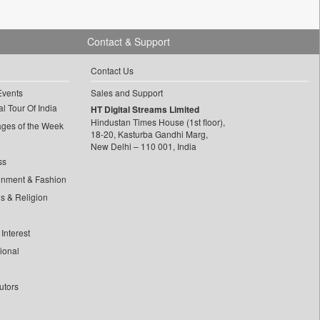
Contact & Support
Contact Us
Events
Sales and Support
l Tour Of India
HT Digital Streams Limited
Hindustan Times House (1st floor),
ages of the Week
18-20, Kasturba Gandhi Marg,
New Delhi – 110 001, India
ss
inment & Fashion
ls & Religion
Interest
tional
utors