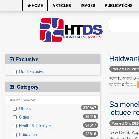
HOME
ARTICLES
IMAGES
PUBLICATIONS
Haldwani N
Exclusive
Posted On: 202
Our Exclusive
हल्द्वानी, अगस्त 6
का दावा है कि ए...
Category
Salmonel
370647
Others
lettuce r
39415
Cities
Posted On: 202
34517
Health & Lifestyle
New Delhi, Aug
23616
Education
Wednesday, Aug