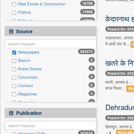
18788
Real Estate & Construction
14988
Politics
केदारनाथ हा
14693
National
13295
Technology
Posted On: 202
Source
12002
Business & Finance
रुद्रप्रयाग, अगस्त
में आधी रात से...
8991
Sports
464373
Newspapers
7740
International
0
खतरे के नि
Biecch
3002
Travel
0
Brand Stories
2205
Employment
Posted On: 202
0
Columnists
2189
Entertainment
बस्ती, अगस्त 6 -- 
0
Contract
1393
Auto
बगल स्थित...
Re
0
Magazines
0
General News
0
Newswire
0
Government News
Dehradun N
0
Online News
Publication
0
Press Release
Posted On: 202
0
Patentwipo
देहरादून, अगस्त 6 -
0
Press Release
। ब...
Read Mo
363018
Hindustan Delhi