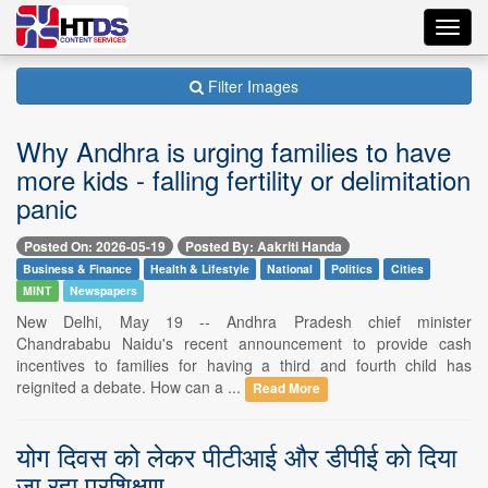
Toggl
navig
Filter Images
Why Andhra is urging families to have
more kids - falling fertility or delimitation
panic
Posted On: 2026-05-19
Posted By: Aakriti Handa
Business & Finance
Health & Lifestyle
National
Politics
Cities
MINT
Newspapers
New Delhi, May 19 -- Andhra Pradesh chief minister
Chandrababu Naidu's recent announcement to provide cash
incentives to families for having a third and fourth child has
reignited a debate. How can a ...
Read More
योग दिवस को लेकर पीटीआई और डीपीई को दिया
जा रहा प्रशिक्षण