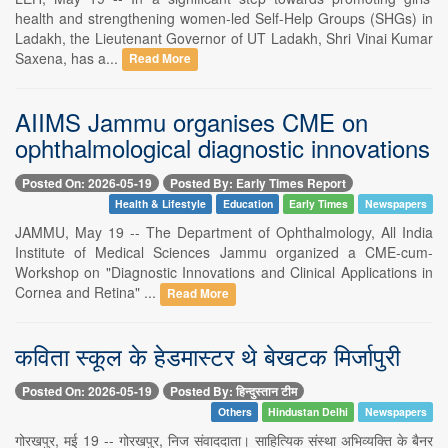
health and strengthening women-led Self-Help Groups (SHGs) in
Ladakh, the Lieutenant Governor of UT Ladakh, Shri Vinai Kumar
Saxena, has a...
Read More
AIIMS Jammu organises CME on
ophthalmological diagnostic innovations
Posted On: 2026-05-19
Posted By: Early Times Report
Health & Lifestyle
Education
Early Times
Newspapers
JAMMU, May 19 -- The Department of Ophthalmology, All India
Institute of Medical Sciences Jammu organized a CME-cum-
Workshop on "Diagnostic Innovations and Clinical Applications in
Cornea and Retina" ...
Read More
कविता स्कूल के हेडमास्टर थे बेखटक मिर्जापुरी
Posted On: 2026-05-19
Posted By: हिन्दुस्तान टीम
Others
Hindustan Delhi
Newspapers
गोरखपुर, मई 19 -- गोरखपुर, निज संवाददाता। साहित्यिक संस्था अभिव्यक्ति के बैनर