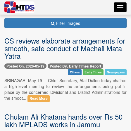
Toggl
navig
Filter Images
CS reviews elaborate arrangements for
smooth, safe conduct of Machail Mata
Yatra
Posted On: 2026-05-19
Posted By: Early Times Report
Others
Early Times
Newspapers
SRINAGAR, May 19 -- Chief Secretary, Atal Dulloo today chaired
a high-level meeting to review the arrangements being put in
place by the concerned Divisional and District Administrations for
the smoot...
Read More
Ghulam Ali Khatana hands over Rs 50
lakh MPLADS works in Jammu