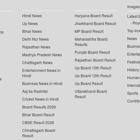
Images
Hindi News
Haryana Board Result
Latest 
Roya
Up News
Jharkhand Board Result
Top Im
Bihar News
MP Board Result
ce
News
Delhi Ncr News
Maharashtra Board
Results
Busine
Rajasthan News
Punjab Board Result
Enterta
Madhya Pradesh News
Rajasthan Board Result
Festiva
Chattisgarh News
Up Board 10th Result
History
Entertainment News in
Hindi
Up Board 12th Result
Human 
s
Business News in Hindi
Up Board Result
Interna
Aaj ka Rashifal
Uttarakhand Board
Sports
Result
Cricket News in Hindi
Contrib
Board Results 2026
Bihar Board Result
CBSE Result 2026
Chhattisgarh Board
Result