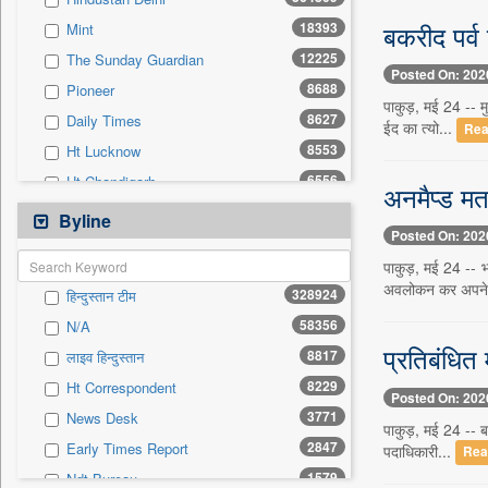
0
Sec
बकरीद पर्व
18393
Mint
0
Solicitation
12225
The Sunday Guardian
Posted On: 202
8688
Pioneer
पाकुड़, मई 24 -- मु
8627
Daily Times
ईद का त्यो...
Rea
8553
Ht Lucknow
6556
Ht Chandigarh
अनमैप्ड मत
5800
Siasat Daily
Byline
Posted On: 202
3070
Ht Mumbai
पाकुड़, मई 24 -- भा
2954
Early Times
अवलोकन कर अपने
328924
हिन्दुस्तान टीम
2873
Herald Goa
58356
N/A
1926
Daily News Sri Lanka
प्रतिबंधित
8817
लाइव हिन्दुस्तान
1889
Kashmir Images
8229
Ht Correspondent
1764
Ekantipur.com
Posted On: 202
3771
News Desk
1704
The New Nation
पाकुड़, मई 24 -- बक
2847
Early Times Report
पदाधिकारी...
Rea
1630
Daily Mirror Sri Lanka
1579
Ndt Bureau
1583
New Delhi Times