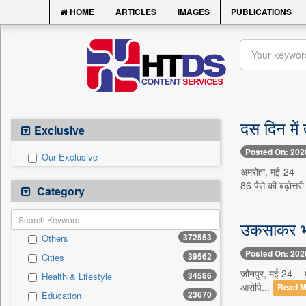
HOME
ARTICLES
IMAGES
PUBLICATIONS
दस दिन में
Exclusive
Posted On: 202
Our Exclusive
अमरोहा, मई 24 --
86 पैसे की बढ़ोत्तर
Category
उकसाकर भगा
372553
Others
Posted On: 202
39562
Cities
जौनपुर, मई 24 -- मु
34586
Health & Lifestyle
आरोपि...
Read M
23670
Education