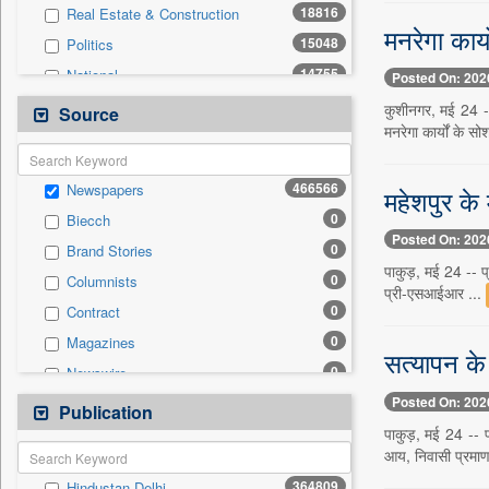
18816
Real Estate & Construction
मनरेगा कार
15048
Politics
14755
National
Posted On: 202
13314
Technology
कुशीनगर, मई 24 --
Source
मनरेगा कार्यों के 
12015
Business & Finance
8996
Sports
466566
Newspapers
महेशपुर के
7757
International
0
Biecch
3008
Travel
Posted On: 202
0
Brand Stories
2211
Employment
पाकुड़, मई 24 -- प्
0
Columnists
2195
Entertainment
प्री-एसआईआर ...
0
Contract
1396
Auto
0
Magazines
0
General News
सत्यापन के 
0
Newswire
0
Government News
Posted On: 202
0
Online News
Publication
0
Press Release
पाकुड़, मई 24 -- प
0
Patentwipo
आय, निवासी प्रमाण
0
Press Release
364809
Hindustan Delhi