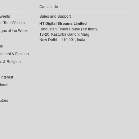
Contact Us
Events
Sales and Support
l Tour Of India
HT Digital Streams Limited
Hindustan Times House (1st floor),
ages of the Week
18-20, Kasturba Gandhi Marg,
New Delhi – 110 001, India
ss
inment & Fashion
ls & Religion
Interest
tional
utors