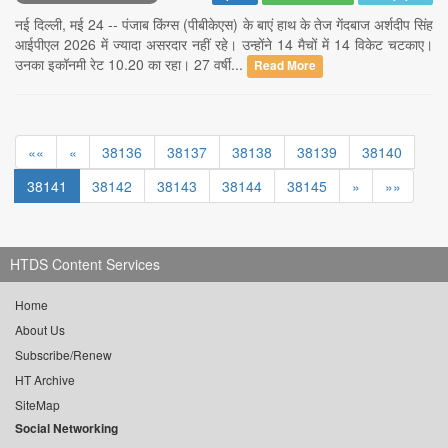
नई दिल्ली, मई 24 -- पंजाब किंग्स (पीबीकेएस) के बाएं हाथ के तेज गेंदबाज अर्शदीप सिंह
आईपीएल 2026 में ज्यादा असरदार नहीं रहे। उन्होंने 14 मैचों में 14 विकेट चटकाए।
उनका इकॉनमी रेट 10.20 का रहा। 27 वर्षी...
Read More
««
«
38136
38137
38138
38139
38140
38141
38142
38143
38144
38145
»
»»
HTDS Content Services
Home
About Us
Subscribe/Renew
HT Archive
SiteMap
Social Networking