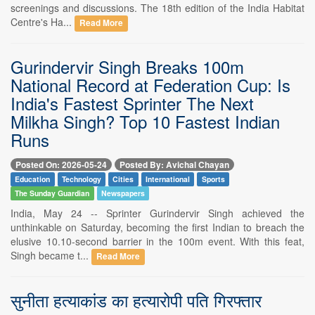
screenings and discussions. The 18th edition of the India Habitat
Centre's Ha...
Read More
Gurindervir Singh Breaks 100m
National Record at Federation Cup: Is
India's Fastest Sprinter The Next
Milkha Singh? Top 10 Fastest Indian
Runs
Posted On: 2026-05-24
Posted By: Avichal Chayan
Education
Technology
Cities
International
Sports
The Sunday Guardian
Newspapers
India, May 24 -- Sprinter Gurindervir Singh achieved the
unthinkable on Saturday, becoming the first Indian to breach the
elusive 10.10-second barrier in the 100m event. With this feat,
Singh became t...
Read More
सुनीता हत्याकांड का हत्यारोपी पति गिरफ्तार