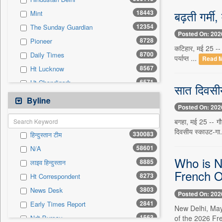
0
Sec
बढ़ती गर्मी,
18443
Mint
0
Solicitation
12354
The Sunday Guardian
Posted On: 202
8728
Pioneer
कटिहार, मई 25 -- क
8700
Daily Times
पर्याप्त ...
Read 
8567
Ht Lucknow
6571
Ht Chandigarh
सात दिवसी
5856
Siasat Daily
Byline
Posted On: 202
3114
Ht Mumbai
बगहा, मई 25 -- गौन
2949
Early Times
दिवसीय स्काउट-गा
330083
हिन्दुस्तान टीम
2884
Herald Goa
58601
N/A
1944
Daily News Sri Lanka
Who is Ni
8885
लाइव हिन्दुस्तान
1873
Kashmir Images
French O
8273
Ht Correspondent
1762
Ekantipur.com
3803
News Desk
1714
The New Nation
Posted On: 202
2841
Early Times Report
1650
Daily Mirror Sri Lanka
New Delhi, May
1563
of the 2026 Fr
Ndt Bureau
1567
New Delhi Times