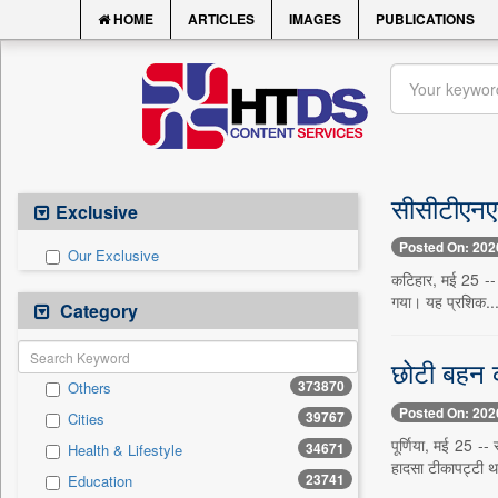
HOME
ARTICLES
IMAGES
PUBLICATIONS
सीसीटीएनएस
Exclusive
Posted On: 202
Our Exclusive
कटिहार, मई 25 -- क
गया। यह प्रशिक..
Category
छोटी बहन क
373870
Others
Posted On: 202
39767
Cities
पूर्णिया, मई 25 -
34671
Health & Lifestyle
हादसा टीकापट्टी थ
23741
Education