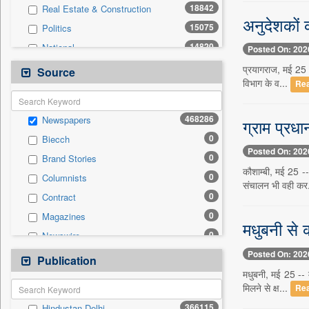
18842
Real Estate & Construction
अनुदेशकों क
15075
Politics
14820
National
Posted On: 202
13295
Technology
प्रयागराज, मई 25 -
Source
विभाग के व...
Re
12051
Business & Finance
9007
Sports
468286
Newspapers
ग्राम प्रधा
7778
International
0
Biecch
3025
Travel
Posted On: 202
0
Brand Stories
2219
Employment
कौशाम्बी, मई 25 --
0
Columnists
2202
Entertainment
संचालन भी वही कर
0
Contract
1404
Auto
0
Magazines
0
General News
मधुबनी से 
0
Newswire
0
Government News
Posted On: 202
0
Online News
Publication
0
Press Release
मधुबनी, मई 25 -- म
0
Patentwipo
मिलने से क्ष...
Re
0
Press Release
366115
Hindustan Delhi