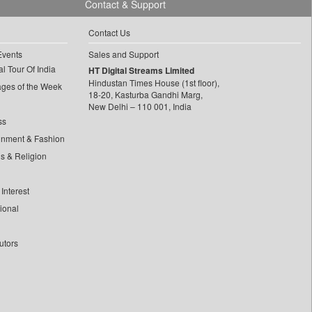
Contact & Support
Contact Us
Events
Sales and Support
l Tour Of India
HT Digital Streams Limited
Hindustan Times House (1st floor),
ages of the Week
18-20, Kasturba Gandhi Marg,
New Delhi – 110 001, India
ss
inment & Fashion
ls & Religion
Interest
tional
utors