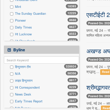
0
Sec
18393
Mint
0
Solicitation
एसटीईटी 20
12225
The Sunday Guardian
8688
Pioneer
Posted On: 202
8627
Daily Times
छपरा, मई 24 -- पत
8553
Ht Lucknow
शामिल महिला अभ्यर्
6556
Ht Chandigarh
5800
Siasat Daily
अखण्ड अष्
Byline
3070
Ht Mumbai
Posted On: 202
2954
Early Times
328924
छपरा, मई 24 -- पूर
हिन्दुस्तान टीम
2873
Herald Goa
श्रद्धालु ...
Read
58356
N/A
1926
Daily News Sri Lanka
8817
लाइव हिन्दुस्तान
1889
Kashmir Images
श्रीमद्भागव
8229
Ht Correspondent
1764
Ekantipur.com
3771
News Desk
1704
The New Nation
Posted On: 202
2847
Early Times Report
1630
Daily Mirror Sri Lanka
उरई, मई 24 -- आटा।
1579
धाम ने सु...
Ndt Bureau
Read
1583
New Delhi Times