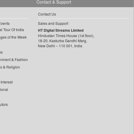
Contact & Support
Contact Us
Events
Sales and Support
l Tour Of India
HT Digital Streams Limited
Hindustan Times House (1st floor),
ages of the Week
18-20, Kasturba Gandhi Marg,
New Delhi – 110 001, India
ss
inment & Fashion
ls & Religion
Interest
tional
utors