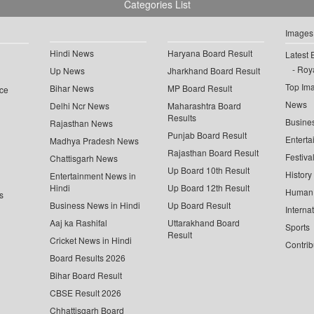
Categories List
Images
Hindi News
Haryana Board Result
Latest 
Roya
Up News
Jharkhand Board Result
Top Im
Bihar News
MP Board Result
ce
News
Delhi Ncr News
Maharashtra Board
Results
Busine
Rajasthan News
Punjab Board Result
Enterta
Madhya Pradesh News
Rajasthan Board Result
Festiva
Chattisgarh News
Up Board 10th Result
History
Entertainment News in
Hindi
Up Board 12th Result
Human 
s
Business News in Hindi
Up Board Result
Interna
Aaj ka Rashifal
Uttarakhand Board
Sports
Result
Cricket News in Hindi
Contrib
Board Results 2026
Bihar Board Result
CBSE Result 2026
Chhattisgarh Board