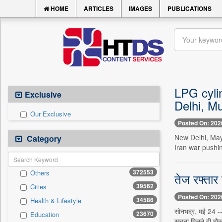
HOME
ARTICLES
IMAGES
PUBLICATIONS
LPG cyli
Exclusive
Delhi, M
Our Exclusive
Posted On: 202
New Delhi, May
Category
Iran war pushing
372553
Others
तेज रफ्तार 
39562
Cities
Posted On: 202
34586
Health & Lifestyle
सोनभद्र, मई 24 --
23670
Education
सूचना मिलते ही मौ