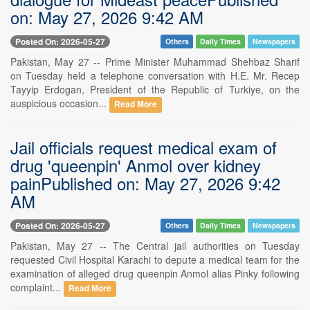
on: May 27, 2026 9:42 AM
Posted On: 2026-05-27
Others
Daily Times
Newspapers
Pakistan, May 27 -- Prime Minister Muhammad Shehbaz Sharif
on Tuesday held a telephone conversation with H.E. Mr. Recep
Tayyip Erdogan, President of the Republic of Turkiye, on the
auspicious occasion...
Read More
Jail officials request medical exam of
drug 'queenpin' Anmol over kidney
painPublished on: May 27, 2026 9:42
AM
Posted On: 2026-05-27
Others
Daily Times
Newspapers
Pakistan, May 27 -- The Central jail authorities on Tuesday
requested Civil Hospital Karachi to depute a medical team for the
examination of alleged drug queenpin Anmol alias Pinky following
complaint...
Read More