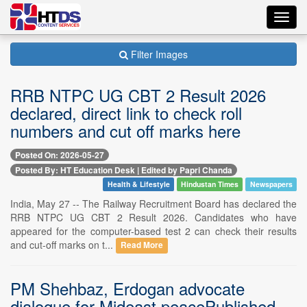
Toggl
navig
Filter Images
RRB NTPC UG CBT 2 Result 2026
declared, direct link to check roll
numbers and cut off marks here
Posted On: 2026-05-27
Posted By: HT Education Desk | Edited by Papri Chanda
Health & Lifestyle
Hindustan Times
Newspapers
India, May 27 -- The Railway Recruitment Board has declared the
RRB NTPC UG CBT 2 Result 2026. Candidates who have
appeared for the computer-based test 2 can check their results
and cut-off marks on t...
Read More
PM Shehbaz, Erdogan advocate
dialogue for Mideast peacePublished