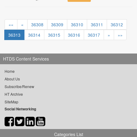
««
«
36308
36309
36310
36311
36312
36313
36314
36315
36316
36317
»
»»
HTDS Content Services
Home
About Us
Subscribe/Renew
HT Archive
SiteMap
Social Networking
Categories List