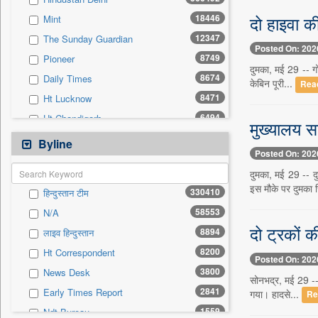
0
Sec
दो हाइवा क
18446
Mint
0
Solicitation
12347
The Sunday Guardian
Posted On: 202
8749
Pioneer
दुमका, मई 29 -- गो
8674
Daily Times
केबिन पूरी...
Rea
8471
Ht Lucknow
6494
Ht Chandigarh
मुख्यालय स
5851
Siasat Daily
Byline
Posted On: 202
3114
Ht Mumbai
दुमका, मई 29 -- द
2949
Early Times
इस मौके पर दुमका 
330410
हिन्दुस्तान टीम
2884
Herald Goa
58553
N/A
1929
Daily News Sri Lanka
दो ट्रकों 
8894
लाइव हिन्दुस्तान
1873
Kashmir Images
8200
Ht Correspondent
1766
Ekantipur.com
Posted On: 202
3800
News Desk
1714
The New Nation
सोनभद्र, मई 29 -- 
2841
Early Times Report
गया। हादसे...
Re
1643
Daily Mirror Sri Lanka
1559
Ndt Bureau
1563
New Delhi Times