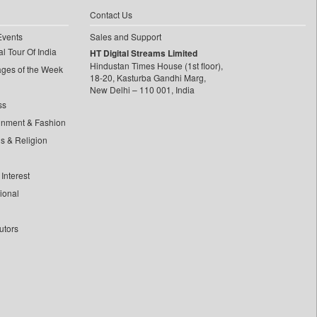
Contact Us
Events
Sales and Support
l Tour Of India
HT Digital Streams Limited
Hindustan Times House (1st floor),
ages of the Week
18-20, Kasturba Gandhi Marg,
New Delhi – 110 001, India
ss
inment & Fashion
ls & Religion
Interest
tional
utors