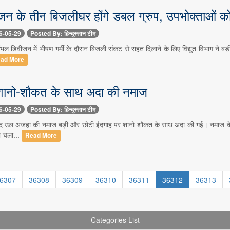
न के तीन बिजलीघर होंगे डबल ग्रुप, उपभोक्ताओं को
6-05-29
Posted By: हिन्दुस्तान टीम
ल डिवीजन में भीषण गर्मी के दौरान बिजली संकट से राहत दिलाने के लिए विद्युत विभाग ने बड़
ad More
ं शानो-शौकत के साथ अदा की नमाज
6-05-29
Posted By: हिन्दुस्तान टीम
 उल अजहा की नमाज बड़ी और छोटी ईदगाह पर शानो शौकत के साथ अदा की गई। नमाज के बाद लो
ा चला...
Read More
6307
36308
36309
36310
36311
36312
36313
Categories List