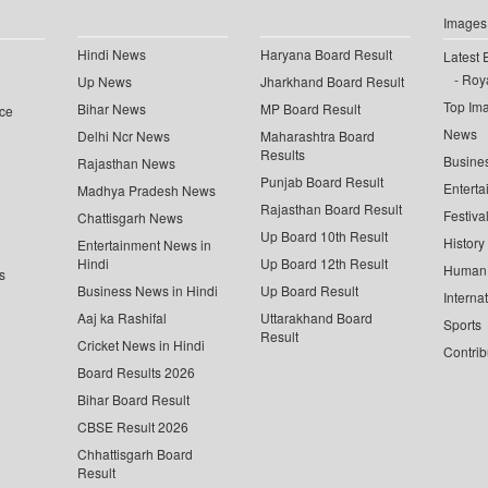
Images
Hindi News
Haryana Board Result
Latest 
Roya
Up News
Jharkhand Board Result
Top Im
Bihar News
MP Board Result
ce
News
Delhi Ncr News
Maharashtra Board
Results
Busine
Rajasthan News
Punjab Board Result
Enterta
Madhya Pradesh News
Rajasthan Board Result
Festiva
Chattisgarh News
Up Board 10th Result
History
Entertainment News in
Hindi
Up Board 12th Result
Human 
s
Business News in Hindi
Up Board Result
Interna
Aaj ka Rashifal
Uttarakhand Board
Sports
Result
Cricket News in Hindi
Contrib
Board Results 2026
Bihar Board Result
CBSE Result 2026
Chhattisgarh Board
Result