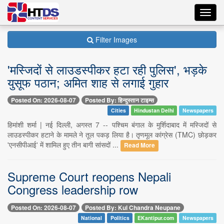
Toggl
navig
Filter Images
'मस्जिदों से लाउडस्पीकर हटा रही पुलिस', भड़के
युसूफ पठान; अमित शाह से लगाई गुहार
Posted On: 2026-08-07
Posted By: हिन्दुस्तान टाइम्स
Cities
Hindustan Delhi
Newspapers
हिमांशी शर्मा | नई दिल्ली, अगस्त 7 -- पश्चिम बंगाल के मुर्शिदाबाद में मस्जिदों से
लाउडस्पीकर हटाने के मामले ने तूल पकड़ लिया है। तृणमूल कांग्रेस (TMC) छोड़कर
'एनसीपीआई' में शामिल हुए तीन बागी सांसदों ...
Read More
Supreme Court reopens Nepali
Congress leadership row
Posted On: 2026-08-07
Posted By: Kul Chandra Neupane
National
Politics
EKantipur.com
Newspapers