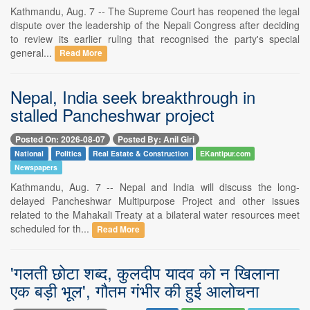
Kathmandu, Aug. 7 -- The Supreme Court has reopened the legal
dispute over the leadership of the Nepali Congress after deciding
to review its earlier ruling that recognised the party's special
general...
Read More
Nepal, India seek breakthrough in
stalled Pancheshwar project
Posted On: 2026-08-07
Posted By: Anil Giri
National
Politics
Real Estate & Construction
EKantipur.com
Newspapers
Kathmandu, Aug. 7 -- Nepal and India will discuss the long-
delayed Pancheshwar Multipurpose Project and other issues
related to the Mahakali Treaty at a bilateral water resources meet
scheduled for th...
Read More
'गलती छोटा शब्द, कुलदीप यादव को न खिलाना
एक बड़ी भूल', गौतम गंभीर की हुई आलोचना