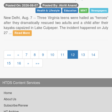
Posted On: 2026-08-07
Posted By: Akriti Anand
Health & Lifestyle
Education
MINT
Newspapers
New Delhi, Aug. 7 -- Three Virginia teens were hailed as "heroes"
after they dramatically rescued two adults and a child after their
kayaks capsized in Lake Culpeper. The incident happened on July
27 ...
Read More
««
«
7
8
9
10
11
12
13
14
15
16
»
»»
HTDS Content Services
Home
About Us
Subscribe/Renew
HT Archive