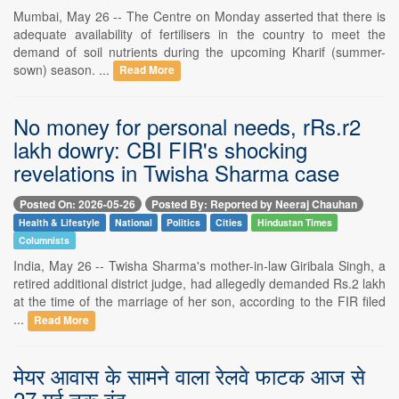
Mumbai, May 26 -- The Centre on Monday asserted that there is
adequate availability of fertilisers in the country to meet the
demand of soil nutrients during the upcoming Kharif (summer-
sown) season. ...
Read More
No money for personal needs, rRs.r2
lakh dowry: CBI FIR's shocking
revelations in Twisha Sharma case
Posted On: 2026-05-26
Posted By: Reported by Neeraj Chauhan
Health & Lifestyle
National
Politics
Cities
Hindustan Times
Columnists
India, May 26 -- Twisha Sharma's mother-in-law Giribala Singh, a
retired additional district judge, had allegedly demanded Rs.2 lakh
at the time of the marriage of her son, according to the FIR filed
...
Read More
मेयर आवास के सामने वाला रेलवे फाटक आज से
27 मई तक बंद