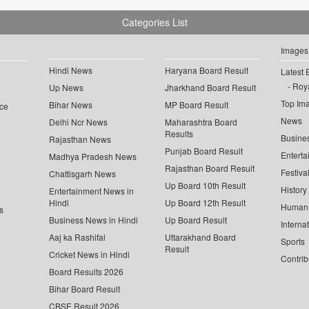
Categories List
Images
Hindi News
Haryana Board Result
Latest 
Roya
Up News
Jharkhand Board Result
Top Im
Bihar News
MP Board Result
ce
News
Delhi Ncr News
Maharashtra Board
Results
Busine
Rajasthan News
Punjab Board Result
Enterta
Madhya Pradesh News
Rajasthan Board Result
Festiva
Chattisgarh News
Up Board 10th Result
History
Entertainment News in
Hindi
Up Board 12th Result
Human 
s
Business News in Hindi
Up Board Result
Interna
Aaj ka Rashifal
Uttarakhand Board
Sports
Result
Cricket News in Hindi
Contrib
Board Results 2026
Bihar Board Result
CBSE Result 2026