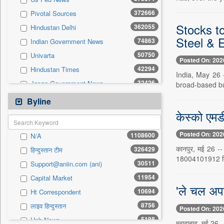
190
Brand Stories
372666
Pivotal Sources
0
Sec
Stocks t
362055
Hindustan Delhi
Steel & 
74863
Indian Government News
50750
Univarta
Posted On: 202
42294
Hindustan Times
India, May 26 
32426
Japan Government News
broad-based bu
32006
Uk Government News
Byline
30511
Asian News International
केस्को एमडी
23446
Australian Government News
Posted On: 202
1108600
N/A
22201
United News Of India
कानपुर, मई 26 -- 
326429
हिन्दुस्तान टीम
21361
Health Daily Digest
18004101912 मि
30511
Support@aniin.com (ani)
18304
Mint
11954
Capital Market
14610
Dion Global Solutions Limited
'ले चल अपन
10694
Ht Correspondent
12717
South East Asian News
8756
लाइव हिन्दुस्तान
Posted On: 202
12128
The Sunday Guardian
5198
Unb News
मुरादाबाद, मई 26 -
11954
Capital Market