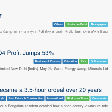
ल
Others
Hindustan Delhi
Newspapers
अधिक प्रभावी बनाया जाएगा। निजी क्षेत्र के सहयोग से और बेहतर ढंग से कौशल विकास
Q4 Profit Jumps 53%
Business & Finance
Education
PNN
Online News
Limited New Delhi [India], May 26: Sarda Energy &amp; Minerals Ltd
ecame a 3.5-hour ordeal over 20 years
tyle
Real Estate & Construction
International
Hindustan Times
Columnists
fter a Bengaluru resident detailed how a once-breezy 20-minute ride