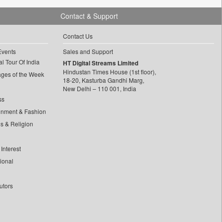
Contact & Support
Contact Us
Events
Sales and Support
l Tour Of India
HT Digital Streams Limited
Hindustan Times House (1st floor),
ages of the Week
18-20, Kasturba Gandhi Marg,
New Delhi – 110 001, India
ss
inment & Fashion
ls & Religion
Interest
tional
utors