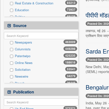
83213
Real Estate & Construction
73937
Education
पीपीपी मॉड
59138
Politics
47361
National
Posted On: 202
Source
41860
Technology
लखनऊ, मई 26 -- स
प्रशिक्षण दिया जाएग
37214
Business & Finance
463009
Newspapers
20155
Sports
449298
Sarda En
Columnists
19591
International
425235
Patentwipo
13174
Travel
Posted On: 202
188616
Online News
11982
General News
New Delhi, May
53541
Solicitation
6672
Employment
(SEML) reported
34279
Newswire
6407
Entertainment
26445
Biecch
4040
Auto
Bengalur
20468
Press Release
Publication
191
Press Release
Posted On: 202
10587
Contract
India, May 26 
5706
Magazines
has, over the y
373371
Us Fed News