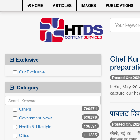
HOME
ARTICLES
IMAGES
PUBLICATIONS
Chef Kun
Exclusive
preparat
Our Exclusive
Posted On: 202
India, May 26 -
Category
capture our hea
790974
Others
पायलट दिवस
536276
Government News
Posted On: 202
136591
Health & Lifestyle
बरेली, मई 26 -- जि
111335
Cities
ईएमआरआई ग्रीन..