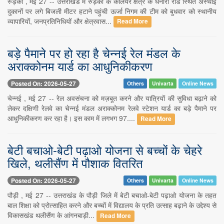
रुड़की , मई 27 -- उत्तराखंड में रुड़की के कलियर क्षेत्र के धनौरी रोड स्थित अस्थाई
दुकानों पर लगे बिजली मीटर हटाने पहुंची ऊर्जा निगम की टीम को बुधवार को स्थानीय
व्यापारियों, जनप्रतिनिधियों और क्षेत्रवास...
Read More
बड़े पैमाने पर हो रहा है चेन्नई रेल मंडल के
अराक्कोनम यार्ड का आधुनिकीकरण
Posted On: 2026-05-27
Others
Univarta
Online News
चेन्नई , मई 27 -- रेल अवसंचना को मज़बूत करने और यात्रियों की सुविधा बढ़ाने को
लेकर दक्षिणी रेलवे का चेन्नई मंडल अराक्कोनम रेलवे स्टेशन यार्ड का बड़े पैमाने पर
आधुनिकीकरण कर रहा है। इस काम में लगभग 97....
Read More
बेटी बचाओ-बेटी पढ़ाओ योजना से बच्चों के चेहरे
खिले, थलीसैंण में पौशाक वितरित
Posted On: 2026-05-27
Others
Univarta
Online News
पौड़ी , मई 27 -- उत्तराखंड के पौड़ी जिले में बेटी बचाओ-बेटी पढ़ाओ योजना के तहत
बाल शिक्षा को प्रोत्साहित करने और बच्चों में विद्यालय के प्रति उत्साह बढ़ाने के उद्देश्य से
विकासखंड थलीसैंण के आंगनबाड़ी...
Read More