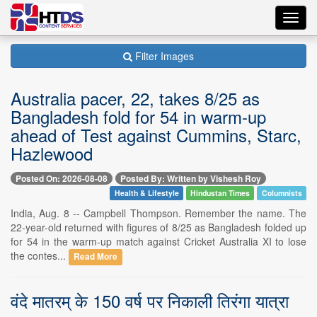
Toggl
navig
Filter Images
Australia pacer, 22, takes 8/25 as
Bangladesh fold for 54 in warm-up
ahead of Test against Cummins, Starc,
Hazlewood
Posted On: 2026-08-08
Posted By: Written by Vishesh Roy
Health & Lifestyle
Hindustan Times
Columnists
India, Aug. 8 -- Campbell Thompson. Remember the name. The
22-year-old returned with figures of 8/25 as Bangladesh folded up
for 54 in the warm-up match against Cricket Australia XI to lose
the contes...
Read More
वंदे मातरम् के 150 वर्ष पर निकाली तिरंगा यात्रा